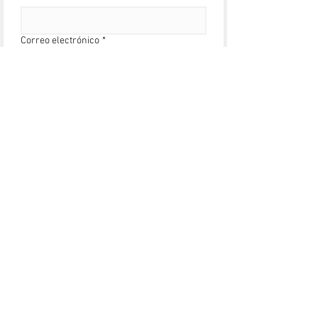
Correo electrónico
*
Escribe un mensaje
Entregar
HOME
ABOUT
SHOP