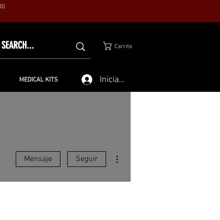
00
Carrito
Iniciar sesión
MEDICAL KITS
Más acciones
Mensaje
Seguir