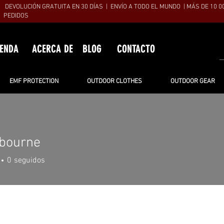
DEVOLUCIÓN GRATUITA EN 30 DÍAS | ENVÍO A TODO EL MUNDO | MÁS DE 10 0
PEDIDOS
IENDA
ACERCA DE
BLOG
CONTACTO
EMF PROTECTION
OUTDOOR CLOTHES
OUTDOOR GEAR
sbourne
urne
0
seguidos