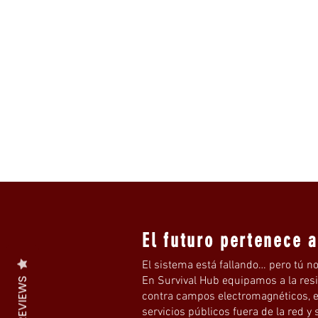
El futuro pertenece 
El sistema está fallando… pero tú no
En Survival Hub equipamos a la res
REVIEWS
contra campos electromagnéticos, e
servicios públicos fuera de la red y