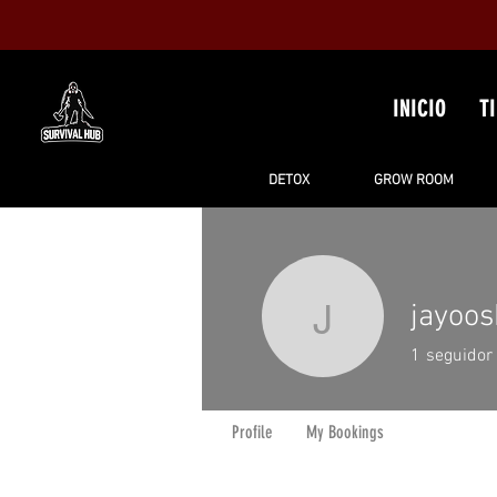
INICIO
T
DETOX
GROW ROOM
jayoo
jayoosbo
1
seguidor
Profile
My Bookings