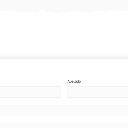
PONTE EN CONTACTO
OS ENCANTADOS DE AYUDARTE TAN PRONTO COMO NOSOTROS
Apellido