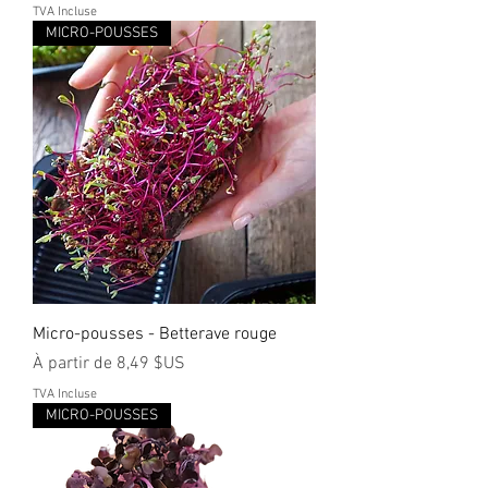
TVA Incluse
MICRO-POUSSES
Micro-pousses - Betterave rouge
Prix promotionnel
À partir de
8,49 $US
TVA Incluse
MICRO-POUSSES