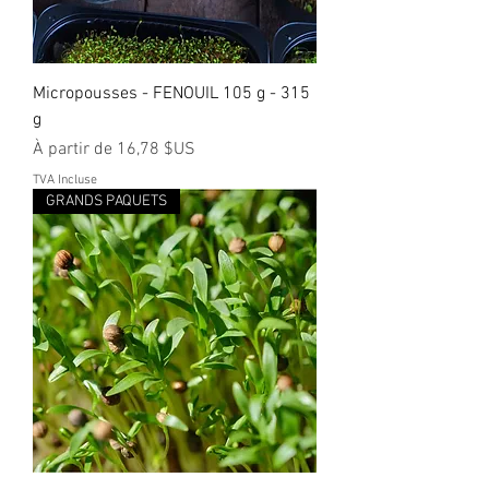
Micropousses - FENOUIL 105 g - 315
g
Prix promotionnel
À partir de
16,78 $US
TVA Incluse
GRANDS PAQUETS