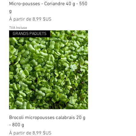
Micro-pousses - Coriandre 40 g - 550
g
Prix promotionnel
À partir de
8,99 $US
TVA Incluse
GRANDS PAQUETS
Brocoli micropousses calabrais 20 g
- 800 g
Prix promotionnel
À partir de
8,99 $US