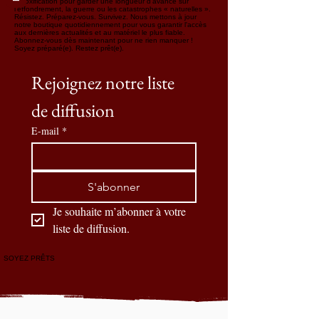
détoxification pour garder une longueur d'avance sur
l'effondrement, la guerre ou les catastrophes « naturelles ».
Résistez. Préparez-vous. Survivez. Nous mettons à jour
notre boutique quotidiennement pour vous garantir l'accès
aux dernières actualités et au matériel le plus fiable.
Abonnez-vous dès maintenant pour ne rien manquer !
Soyez préparé(e). Restez prêt(e).
Rejoignez notre liste 
de diffusion
E-mail
*
S'abonner
Je souhaite m’abonner à votre 
liste de diffusion.
SOYEZ PRÊTS