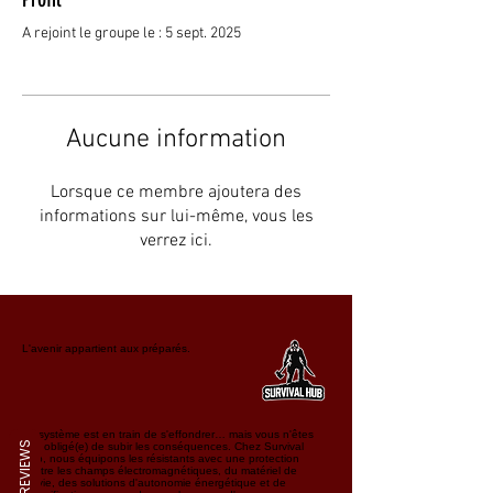
A rejoint le groupe le : 5 sept. 2025
Aucune information
Lorsque ce membre ajoutera des
informations sur lui-même, vous les
verrez ici.
L'avenir appartient aux préparés.
Le système est en train de s'effondrer… mais vous n'êtes
REVIEWS
pas obligé(e) de subir les conséquences. Chez Survival
Hub, nous équipons les résistants avec une protection
contre les champs électromagnétiques, du matériel de
survie, des solutions d'autonomie énergétique et de