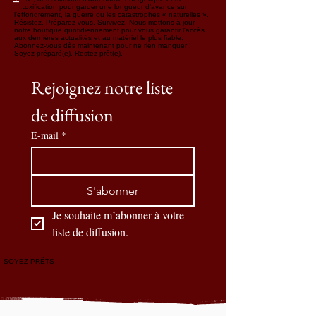
détoxification pour garder une longueur d'avance sur
l'effondrement, la guerre ou les catastrophes « naturelles ».
Résistez. Préparez-vous. Survivez. Nous mettons à jour
notre boutique quotidiennement pour vous garantir l'accès
aux dernières actualités et au matériel le plus fiable.
Abonnez-vous dès maintenant pour ne rien manquer !
Soyez préparé(e). Restez prêt(e).
Rejoignez notre liste 
de diffusion
E-mail
*
S'abonner
Je souhaite m’abonner à votre 
liste de diffusion.
SOYEZ PRÊTS