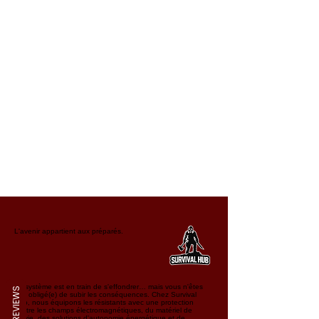
L'avenir appartient aux préparés.
Le système est en train de s'effondrer… mais vous n'êtes
REVIEWS
pas obligé(e) de subir les conséquences. Chez Survival
Hub, nous équipons les résistants avec une protection
contre les champs électromagnétiques, du matériel de
survie, des solutions d'autonomie énergétique et de