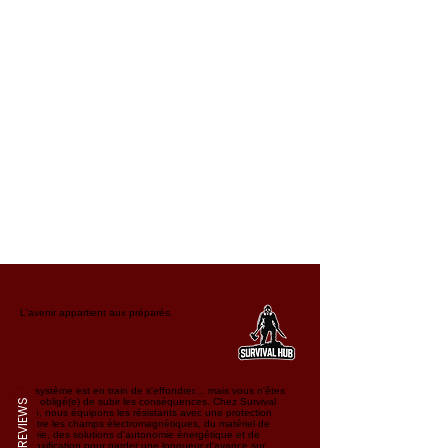
L'avenir appartient aux préparés.
Le système est en train de s'effondrer… mais vous n'êtes
pas obligé(e) de subir les conséquences. Chez Survival
REVIEWS
Hub, nous équipons les résistants avec une protection
contre les champs électromagnétiques, du matériel de
survie, des solutions d'autonomie énergétique et de
détoxification pour garder une longueur d'avance sur