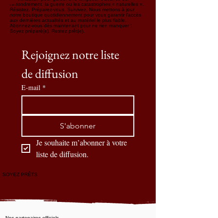
l'effondrement, la guerre ou les catastrophes « naturelles ».
Résistez. Préparez-vous. Survivez. Nous mettons à jour
notre boutique quotidiennement pour vous garantir l'accès
aux dernières actualités et au matériel le plus fiable.
Abonnez-vous dès maintenant pour ne rien manquer !
Soyez préparé(e). Restez prêt(e).
Rejoignez notre liste 
de diffusion
E-mail
*
S'abonner
Je souhaite m’abonner à votre 
liste de diffusion.
SOYEZ PRÊTS
Nos partenaires officiels