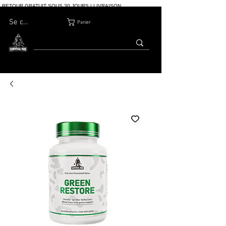
RETOUR GRATUIT SOUS 30 JOURS | LIVRAISON
INTERNATIONALE | PLUS DE 10 000 COMMANDES
Se connecter
Panier
MAISON
BOUTIQ
À PROPOS
BLOG
CONTACT
UE