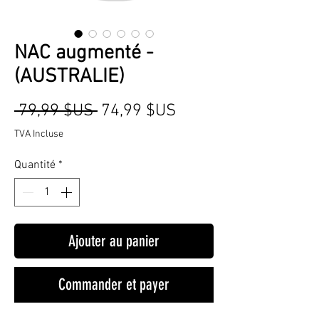
NAC augmenté -
(AUSTRALIE)
Prix
Prix
 79,99 $US 
74,99 $US
original
promotionnel
TVA Incluse
Quantité
*
Ajouter au panier
Commander et payer