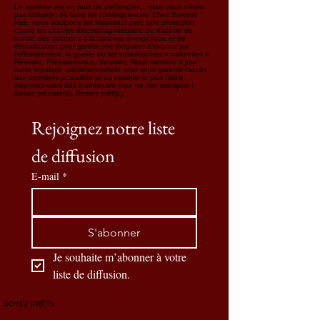
Le système est en train de s'effondrer… mais vous n'êtes
pas obligé(e) de subir les conséquences. Chez Survival
Hub, nous équipons les résistants avec une protection
contre les champs électromagnétiques, du matériel de
survie, des solutions d'autonomie énergétique et de
détoxification pour garder une longueur d'avance sur
l'effondrement, la guerre ou les catastrophes « naturelles ».
Résistez. Préparez-vous. Survivez. Nous mettons à jour
notre boutique quotidiennement pour vous garantir l'accès
aux dernières actualités et au matériel le plus fiable.
Abonnez-vous dès maintenant pour ne rien manquer !
Soyez préparé(e). Restez prêt(e).
Rejoignez notre liste 
de diffusion
E-mail
*
S'abonner
Je souhaite m’abonner à votre 
liste de diffusion.
SOYEZ PRÊTS