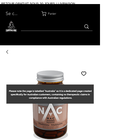
RETOUR GRATUIT SOUS 30 JOURS | LIVRAISON
INTERNATIONALE | PLUS DE 10 000 COMMANDES
Se connecter
Panier
MAISON
BOUTIQ
À PROPOS
BLOG
CONTACT
UE