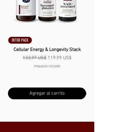
DETOX PACK
DETOX PACK
Cellular Energy & Longevity Stack
Precio
Precio de oferta
133,97 US$
119,99 US$
Impuesto incluido
Agregar al carrito