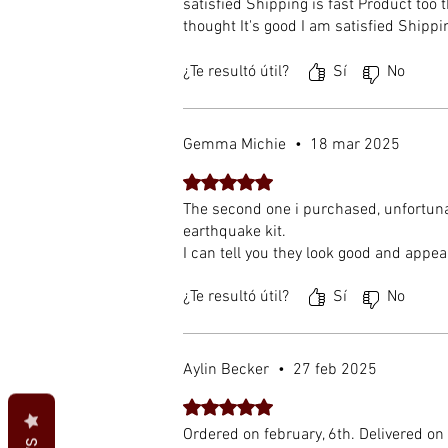
satisfied Shipping is fast Product too t
thought It's good I am satisfied Shippin
fast Product too than I thought It's goo
satisfied Shipping is fast Product too t
¿Te resultó útil?
Sí
No
Gemma Michie
•
18 mar 2025
Obtuvo 5 de 5 estrellas.
The second one i purchased, unfortunat
earthquake kit.
I can tell you they look good and appea
¿Te resultó útil?
Sí
No
Aylin Becker
•
27 feb 2025
Obtuvo 5 de 5 estrellas.
Ordered on february, 6th. Delivered on