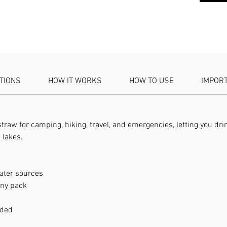
¡No te 
insegur
Caracter
ATIONS
HOW IT WORKS
HOW TO USE
IMPOR
✅
Siste
el 99,99
micropl
segura y
traw for camping, hiking, travel, and emergencies, letting you dri
 lakes.
✅
Liger
amantes 
este fil
water sources
perfect
any pack
✅
Fácil
eded
configu