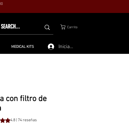
00
Carrito
Iniciar sesión
MEDICAL KITS
a con filtro de
a
4 reseñas, la calificación es de 4.8 de 5 estrellas
4.8 | 74 reseñas