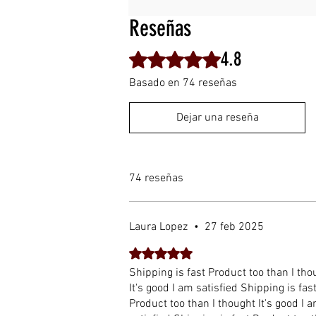
Reseñas
4.8
Obtuvo 4,8 de 5 estrellas.
Basado en 74 reseñas
Dejar una reseña
74 reseñas
Laura Lopez
•
27 feb 2025
Obtuvo 5 de 5 estrellas.
Shipping is fast Product too than I tho
It's good I am satisfied Shipping is fas
Product too than I thought It's good I a