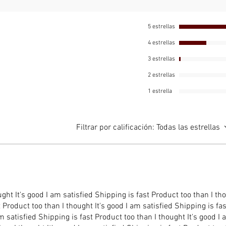
conéctal
directa
5 estrellas
✅
Durad
4 estrellas
material
libres 
3 estrellas
duradero
2 estrellas
1 estrella
✅
Aplica
hacer se
situaci
Filtrar por calificación:
Todas las estrellas
¿Por qué
portátil
🌟
Razón
Ya sea 
ught It's good I am satisfied Shipping is fast Product too than I th
las mon
t Product too than I thought It's good I am satisfied Shipping is fas
lago, es
m satisfied Shipping is fast Product too than I thought It's good I
acceso 