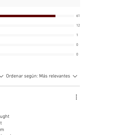
o a una botella de agua o úsalo
mente de una fuente de agua.
61
ero y Confiable:
Fabricado con
12
es aptos para uso alimentario y
de BPA para un rendimiento
1
 en entornos difíciles.
0
0
ción versátil:
Ideal para acampar,
nderismo, ir de mochilero, viajar y
ones de emergencia.
Ordenar según:
Más relevantes
 elegir este filtro de agua
?
 1: Agua limpia en cualquier lugar
que estés haciendo senderismo en
ought
tañas o acampando junto a un
t
te filtro de agua te garantiza
 am
a agua potable segura. Elimina