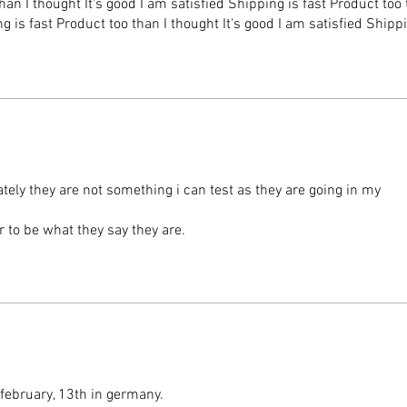
han I thought It's good I am satisfied Shipping is fast Product too 
eficazm
g is fast Product too than I thought It's good I am satisfied Shippi
para qu
d I am satisfied Shipping is fast Product too than I thought It's go
han I thought It's good I am satisfied delivery
🌟
Razón
Con un 
filtro n
compacto
almacen
mantener
ely they are not something i can test as they are going in my
🌟
Razón
Con una 
r to be what they say they are.
litros, 
rentable
activida
cargar c
filtra m
 february, 13th in germany.