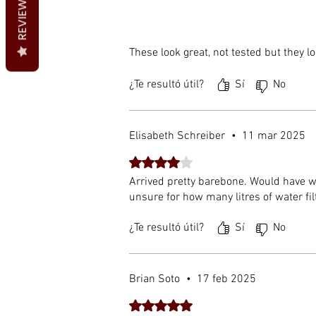
REVIEWS
These look great, not tested but they lo
¿Te resultó útil?
Sí
No
Absolutely recommended!
Elisabeth Schreiber
•
11 mar 2025
Obtuvo 4 de 5 estrellas.
Arrived pretty barebone. Would have 
unsure for how many litres of water filt
¿Te resultó útil?
Sí
No
Brian Soto
•
17 feb 2025
Obtuvo 5 de 5 estrellas.