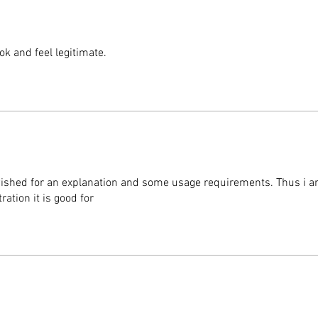
Cómo u
Sumer
agua 
ok and feel legitimate.
botel
Coloc
bebe 
Aprie
pase 
¡Disf
segu
wished for an explanation and some usage requirements. Thus i 
ration it is good for