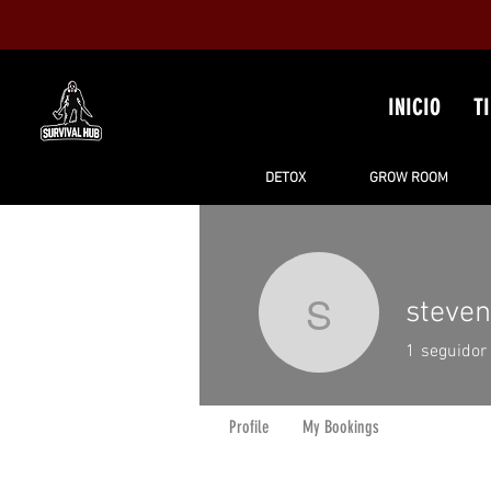
INICIO
T
DETOX
GROW ROOM
steven
stevenrumf
1
seguidor
Profile
My Bookings