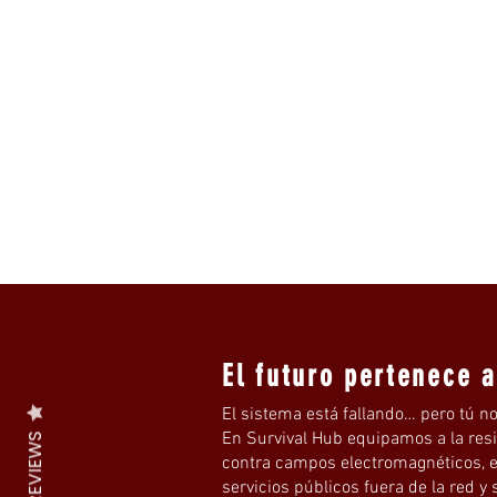
El futuro pertenece 
El sistema está fallando… pero tú no
En Survival Hub equipamos a la res
REVIEWS
contra campos electromagnéticos, e
servicios públicos fuera de la red y