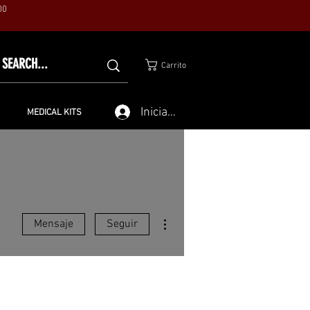
00
Carrito
Iniciar sesión
MEDICAL KITS
Más acciones
Mensaje
Seguir