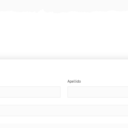
PONTE EN CONTACTO
OS ENCANTADOS DE AYUDARTE TAN PRONTO COMO NOSOTROS
Apellido