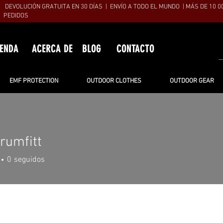
DEVOLUCIÓN GRATUITA EN 30 DÍAS | ENVÍO A TODO EL MUNDO | MÁS DE 10 0
PEDIDOS
IENDA
ACERCA DE
BLOG
CONTACTO
EMF PROTECTION
OUTDOOR CLOTHES
OUTDOOR GEAR
rumfitt
itt
0
seguidos