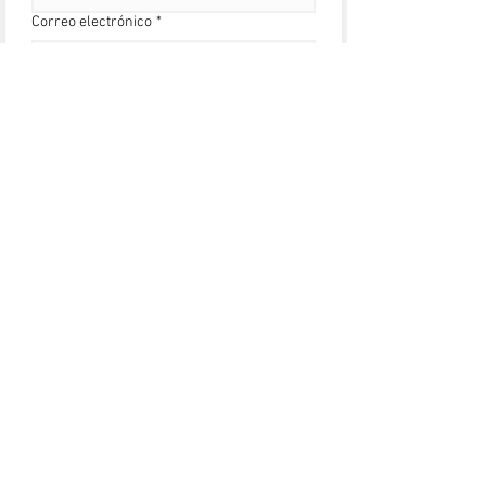
Correo electrónico
*
Escribe un mensaje
Entregar
HOME
ABOUT
SHOP