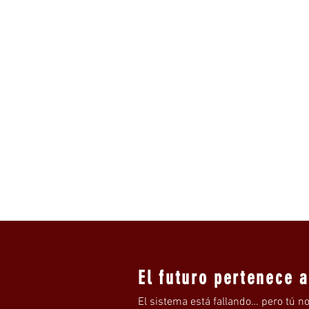
El futuro pertenece 
El sistema está fallando… pero tú no