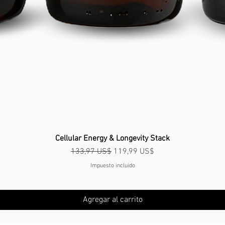
Vista rápida
Cellular Energy & Longevity Stack
Precio
Precio de oferta
133,97 US$
119,99 US$
Impuesto incluido
Agregar al carrito