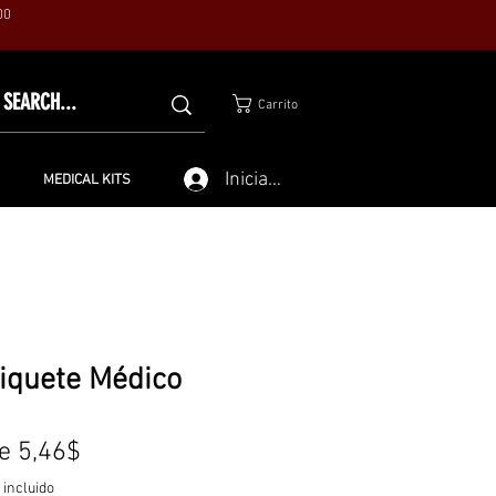
00
Carrito
Iniciar sesión
MEDICAL KITS
iquete Médico
Precio
de
5,46$
de
 incluido