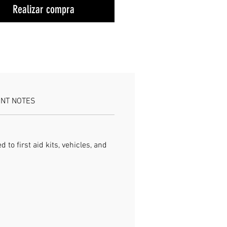
Realizar compra
LBATOS
sí
ción
:
sí
ANT NOTES
ísticas:
evo y de alta calidad!
ible, práctico y seguro. Se puede
to first aid kits, vehicles, and
 usar después de la desinfección.
ave para la piel.
r al apretar el torniquete.
ón lenta y segura.
caciones:
 del torniquete: seda, algodón,
de látex.