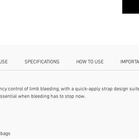
Tipo
:
SI
Opción
:
Semi-op
USE
SPECIFICATIONS
HOW TO USE
IMPORT
Caracter
¡100% nu
Muy flex
y control of limb bleeding, with a quick-apply strap design suited 
volver a
essential when bleeding has to stop now.
Cinta su
Sin dolo
Liberaci
Especifi
Material
 bags
alambre 