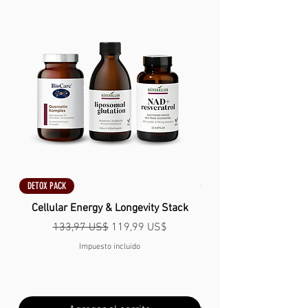
USO
・ Una herramienta importante para
actividades al aire libre.
Como la construcción de viviendas
DETOX PACK
DETOX PACK
sencillas (temporales al aire libre); la
Cellular Energy & Longevity Stack
reparación de equipos y ropa; la
Precio
Precio de oferta
133,97 US$
119,99 US$
fabricación de trampas y redes de pesca;
la fabricación de arcos para encender
Impuesto incluido
fuego, etc.