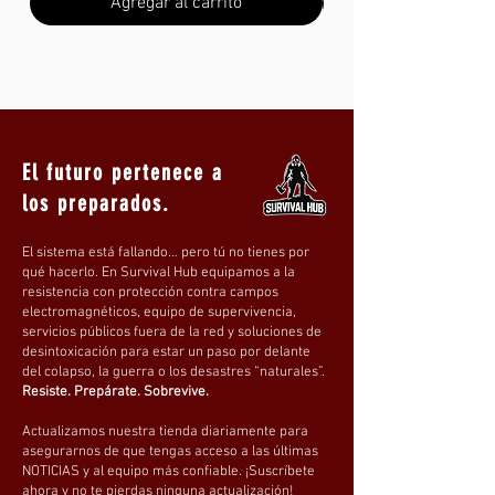
Agregar al carrito
・ Arte con cuerda de paraguas.
La cuerda de paraguas se teje para crear
colgantes, pulseras, cinturones, mochilas y
El futuro pertenece a
otros artículos mediante un método de
los preparados.
tejido específico, lo que facilita su
transporte.
 Ideal para uso en exteriores. • Se puede 
El sistema está fallando… pero tú no tienes por
qué hacerlo. En Survival Hub equipamos a la
usar como collar para mascotas, con 
resistencia con protección contra campos
sistema de tracción. Resistente y 
electromagnéticos, equipo de supervivencia,
duradero, es más cómodo para las 
servicios públicos fuera de la red y soluciones de
desintoxicación para estar un paso por delante
mascotas que las correas y las cadenas de 
del colapso, la guerra o los desastres “naturales”.
hierro. Especificaciones Material: 
Resiste. Prepárate. Sobrevive.
Polipropileno/Poliéster
Actualizamos nuestra tienda diariamente para
asegurarnos de que tengas acceso a las últimas
NOTICIAS y al equipo más confiable. ¡Suscríbete
ahora y no te pierdas ninguna actualización!