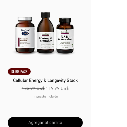
DETOX PACK
DETOX PACK
Cellular Energy & Longevity Stack
Precio
Precio de oferta
133,97 US$
119,99 US$
Impuesto incluido
Agregar al carrito