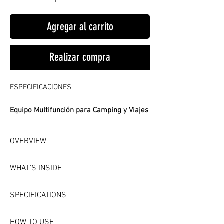
Agregar al carrito
Realizar compra
ESPECIFICACIONES
Equipo Multifunción para Camping y Viajes
Tipo
:
Botiquines de Primeros Auxilios
OVERVIEW
WHAT IT IS
WHAT'S INSIDE
A multifunction tactical emergency
survival kit that packs essential tools for
WHAT'S INSIDE
SPECIFICATIONS
camping, travel, and emergencies into
Assorted survival tools
one compact, grab-and-go case.
Compact carry case
SPECIFICATIONS
HOW TO USE