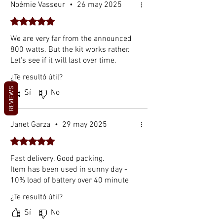
Noémie Vasseur
•
26 may 2025
acampar, escalar
Obtuvo 5 de 5 estrellas.
montañas, andar en
bicicleta y viajar fuera
We are very far from the announced
de la red eléctrica
800 watts. But the kit works rather.
Paquete todo en uno
Let's see if it will last over time.
Incluye
cargador para
¿Te resultó útil?
auto, pinzas para
batería, cable de CC de
REVIEWS
Sí
No
doble cabezal, caja de
conexiones USB doble,
conector de conversión
Janet Garza
•
29 may 2025
digital
y
manual de
Obtuvo 5 de 5 estrellas.
usuario
Fast delivery. Good packing.
Item has been used in sunny day -
Especificaciones
10% load of battery over 40 minute
Características
De
tal
¿Te resultó útil?
les
Sí
No
Máx. Potencia 800 W