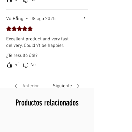
Tamaño plegado
29
0 ×
Vũ Bằng
•
08 ago 2025
28
5 ×
Obtuvo 5 de 5 estrellas.
40
Excellent product and very fast
m
delivery. Couldn't be happier.
m
Peso
85
¿Te resultó útil?
0 g
Sí
No
Garantía
1
añ
o
Anterior
Siguiente
Origen
So
ng
Productos relacionados
ga
ng,
Sh
en
zh