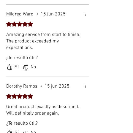
Material Silicio
monocristalino Eficiencia
Mildred Ward
•
15 jun 2025
del módulo 24 % Tensión
Obtuvo 5 de 5 estrellas.
de circuito abierto (VOC) 20
V Tensión máxima de
Amazing service from start to finish.
potencia (Vmpp) 18 V
The product exceeded my
Corriente de cortocircuito
expectations.
(Isc) 2 A
¿Te resultó útil?
Corriente de potencia
1,8
máxima (Impp)
A
Sí
No
Salida USB
5 V
Salida CC
18
V
Dorothy Ramos
•
15 jun 2025
Tamaño desplegado
87
Obtuvo 5 de 5 estrellas.
0 ×
28
Great product, exactly as described.
5 ×
Will definitely order again.
3
¿Te resultó útil?
m
Sí
No
m