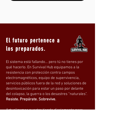
todoterreno
Viajes por carretera,
autocaravanas, barcos y
suministro eléctrico de
emergencia
Cargar teléfonos, tabletas,
El futuro pertenece a
baterías externas y
los preparados.
pequeños dispositivos
electrónicos
El sistema está fallando… pero tú no tienes por
qué hacerlo. En Survival Hub equipamos a la
Energía solar fiable
resistencia con protección contra campos
dondequiera que estés
electromagnéticos, equipo de supervivencia,
¡Adelante!
servicios públicos fuera de la red y soluciones de
desintoxicación para estar un paso por delante
del colapso, la guerra o los desastres “naturales”.
Dóblalo, empaquétalo y
Resiste. Prepárate. Sobrevive.
mantén tus dispositivos
cargados bajo el sol.
Actualizamos nuestra tienda diariamente para
asegurarnos de que tengas acceso a las últimas
NOTICIAS y al equipo más confiable. ¡Suscríbete
ahora y no te pierdas ninguna actualización!
Prepárate. Mantente listo.