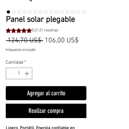
Panel solar plegable
Según 21 reseñas, la calificación es de 5.0 de 5 estrellas
5.0 | 21 reseñas
Precio
Precio
 124,70 US$ 
106,00 US$
de
Impuesto incluido
oferta
Cantidad
*
Agregar al carrito
Realizar compra
Ligero. Portátil. Energía confiable en