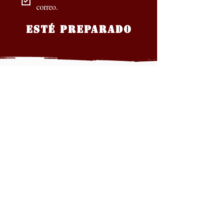
correo.
ESTÉ PREPARADO
Nuestros socios oficiales
CONTÁCTANOS
Nombre de pila
*
Apellido