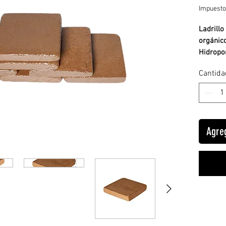
Impuesto
Ladrillo
orgánic
Hidropo
Cantida
Ladrillo
Agreg
Hecho de
ladrillo
expande 
nutrient
agua.