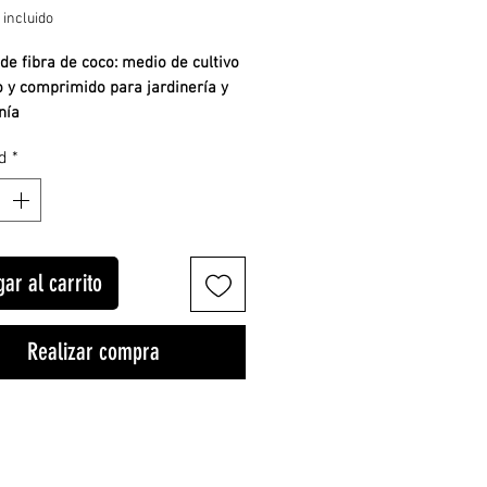
 incluido
 de fibra de coco: medio de cultivo
o y comprimido para jardinería y
nía
d
*
 de fibra de coco 10x10cm
ar al carrito
 fibra de coco 100% natural, este
 de fibra de coco comprimida se
Realizar compra
en un medio de cultivo rico en
es y con buen drenaje al añadir