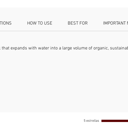
💦
¡Añad
que se e
ATIONS
HOW TO USE
BEST FOR
IMPORTANT 
Perfect
hidropon
mejorar 
que ret
 that expands with water into a large volume of organic, sustain
crecimie
🌱
¡Ecol
El ladri
Sustrato
absorben
hidropon
compost
5 estrellas
natural,