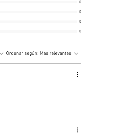
0
 rápidamente con el agua,
 una base de plantación ideal que
0
la humedad, mejora la aireación y
0
 un fuerte crecimiento de las
0
Ordenar según:
Más relevantes
lo o mézclelo con tierra, perlita u
stratos para mejorar la salud de
tas y la retención de agua. Es una
iva sin turba que proporciona
s beneficios del musgo de turba
onal, además de ser biodegradable
ble.
ísticas principales: