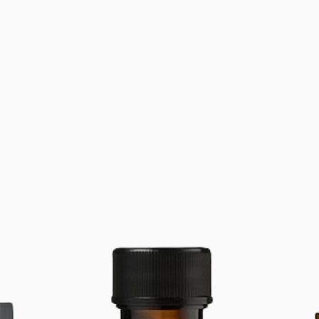
rete
flore
✔
Cu
sustr
equil
✔
Co
Ayud
nutri
✔
Ja
alter
el cu
¡Pote
culti
Tanto
culti
culti
germi
culti
de fi