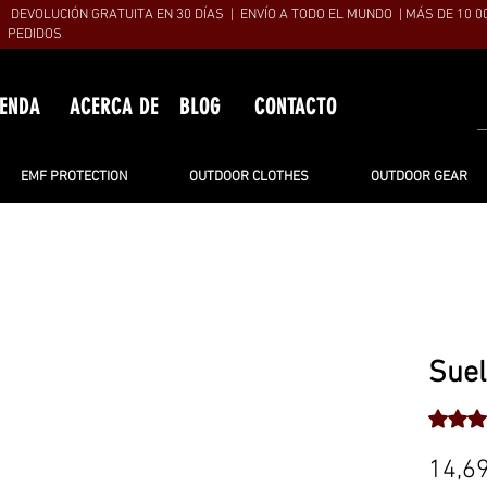
DEVOLUCIÓN GRATUITA EN 30 DÍAS | ENVÍO A TODO EL MUNDO | MÁS DE 10 0
PEDIDOS
IENDA
ACERCA DE
BLOG
CONTACTO
EMF PROTECTION
OUTDOOR CLOTHES
OUTDOOR GEAR
Sue
Según 6
14,6