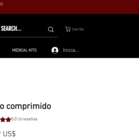
00
Carrito
Iniciar sesión
MEDICAL KITS
lo comprimido
 reseñas, la calificación es de 5.0 de 5 estrellas
5.0 | 6 reseñas
Precio
9 US$