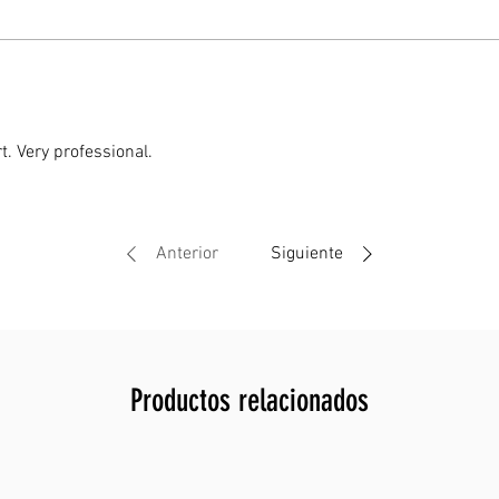
pero má
Especifi
. Very professional.
Mater
(turb
Tamañ
1,5 
Anterior
Siguiente
El pa
coco
Usos
germ
lecho
Productos relacionados
mace
Ideal
✔
Ja
– Me