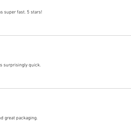
✅
Soste
s super fast. 5 stars!
de coco 
biodegra
químico
 ✅ Expansión rápida con agua – Una 
alternat
para ma
agua y s
s surprisingly quick.
 ✅ Excelente retención de agua – Absorbe 
hasta 10
asegura
 ✅ Uso versátil – Ideal para germinar 
semillas
hidropón
nd great packaging.
 ✅ Alternativa sin turba – Ofrece Los 
mismos b