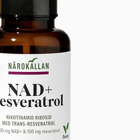
cta para plantas fuertes y sanas.
ídelo ahora y mejora tu
iencia de jardinería!
🌱💧