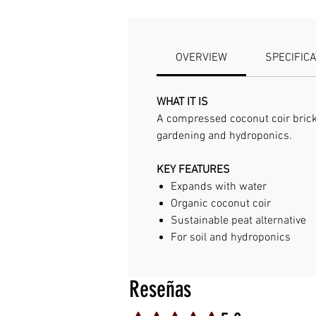
OVERVIEW
SPECIFIC
WHAT IT IS
A compressed coconut coir brick
gardening and hydroponics.
KEY FEATURES
Expands with water
Organic coconut coir
Sustainable peat alternative
For soil and hydroponics
Reseñas
Obtuvo 5 de 5 estrellas.