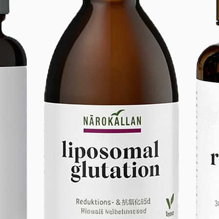
perfe
🛒
¡P
exper