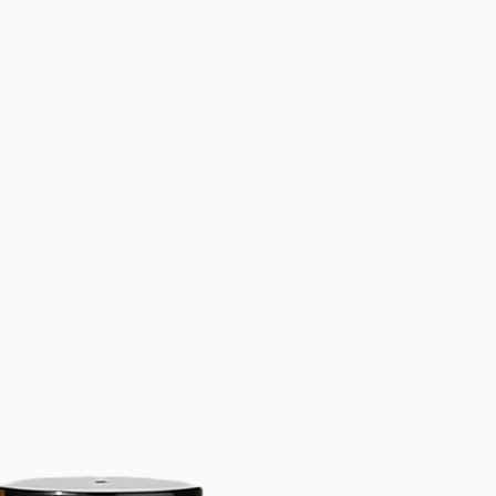
nción de humedad
para verduras,
s y hierbas.
ltivadores hidropónicos
– Un
ato de cultivo excelente y con pH
ibrado
para el cultivo sin tierra.
mpostaje y lecho de lombrices
–
a a
crear compost rico en
entes
para la jardinería orgánica.
rdineros ecoconscientes
– Una
nativa sostenible y sin turba
para
ltivo de plantas.
ncia tu jardín con un sustrato de
vo natural!
 si eres jardinero como si eres
vador de interior como si eres
vador de interior. Ya sea para
nar semillas, mejorar la tierra o
var hidropónicamente, este ladrillo
bra de coco proporciona la base