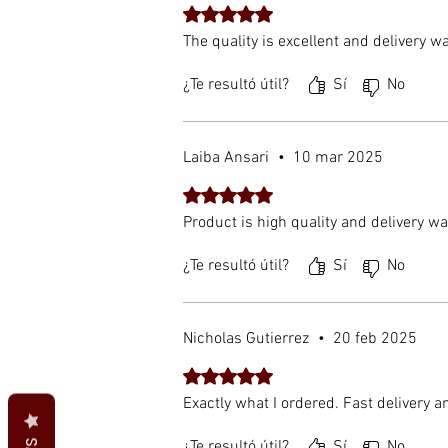
Obtuvo 5 de 5 estrellas.
The quality is excellent and delivery wa
¿Te resultó útil?
Sí
No
Laiba Ansari
•
10 mar 2025
Obtuvo 5 de 5 estrellas.
Product is high quality and delivery wa
¿Te resultó útil?
Sí
No
Nicholas Gutierrez
•
20 feb 2025
Obtuvo 5 de 5 estrellas.
Exactly what I ordered. Fast delivery a
¿Te resultó útil?
Sí
No