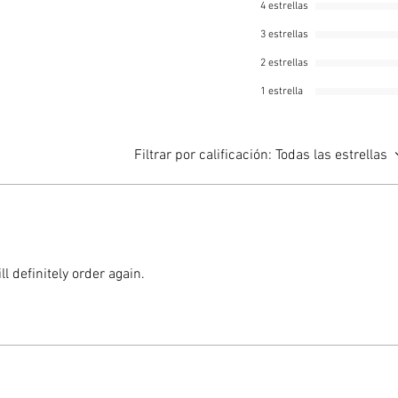
4 estrellas
expande
creando
3 estrellas
retiene 
2 estrellas
favorece
1 estrella
raíces.
Filtrar por calificación:
Todas las estrellas
Úselo so
otros su
las plan
alternat
todos lo
l definitely order again.
tradici
y renova
Caracter