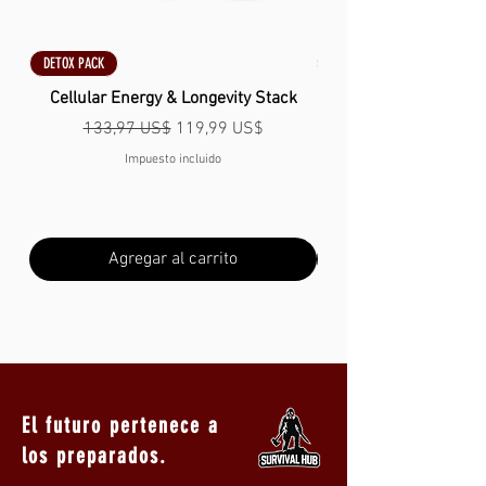
suave y refrescante mejora la hidratación,
para disfrutar de una bebida diaria
placentera, asegurando una hidratación
DETOX PACK
DETOX PACK
cómoda durante todo el día. Diseño
Cellular Energy & Longevity Stack
ergonómico y elegante: Diseñada con una
Precio
Precio de oferta
133,97 US$
119,99 US$
amplia abertura para facilitar la limpieza,
Impuesto incluido
esta botella de agua de cobre cuenta con
una estética atemporal y una textura
artística, ofreciendo belleza y un buen
rendimiento a prueba de fugas en un
Agregar al carrito
elegante diseño. Uso duradero: La botella
de agua de cobre presenta un acabado
resistente a la oxidación, lo que garantiza
un brillo duradero con un mantenimiento
mínimo, para un atractivo atemporal y un
buen uso a lo largo del tiempo. Comodidad
de tamaño viajero: Con un diseño portátil y
El futuro pertenece a
una bolsa de transporte incluida, esta
los preparados.
botella de agua de cobre es perfecta para