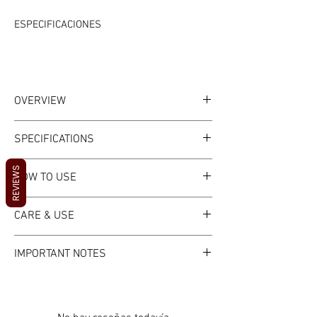
ESPECIFICACIONES
Personas a las que se aplica
:
Niños
OVERVIEW
Marca
:
waasoscon
WHAT IT IS
SPECIFICATIONS
A durable 27oz leak-proof copper water
Instrucciones de cuidado
:
Apto para
bottle for daily hydration, travel, and
SPECIFICATIONS
REVIEWS
lavavajillas
HOW TO USE
outdoor use. Copper vessels have a long
Material:
Pure copper
history in Ayurvedic tradition for storing
Capacity:
27oz
Opción
:
sí
HOW TO USE
drinking water.
CARE & USE
Design:
Leak-proof
Fill with clean drinking water
Tipo de recipiente para bebidas
:
Botellas
Traditionally stored overnight before
CARE & MAINTENANCE
KEY FEATURES
de agua
IMPORTANT NOTES
drinking
Hand wash only, do not use a
Pure copper construction
Use for daily hydration
dishwasher
IMPORTANT NOTES
27oz leak-proof design
Sustancias químicas de alta preocupación
:
Empty and dry when not in use
Clean periodically with lemon and
Portable for travel and outdoors
For water storage, not hot liquids
salt to remove tarnish
Traditional Ayurvedic copper vessel
Copper naturally tarnishes, which is