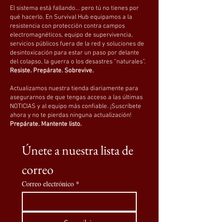
usar al aire libre en casa, en el trabajo o
El sistema está fallando… pero tú no tienes por
durante viajes, gracias a su buen
qué hacerlo. En Survival Hub equipamos a la
aislamiento térmico. Diseñada para estilos
resistencia con protección contra campos
de vida activos, esta botella de agua de
electromagnéticos, equipo de supervivencia,
servicios públicos fuera de la red y soluciones de
cobre ofrece una capacidad de 800 ml (27
desintoxicación para estar un paso por delante
oz), lo que la hace adecuada para el
del colapso, la guerra o los desastres “naturales”.
gimnasio, excursiones al aire libre y las
Resiste. Prepárate. Sobrevive.
necesidades diarias de hidratación. Su
Actualizamos nuestra tienda diariamente para
construcción portátil y a prueba de fugas
asegurarnos de que tengas acceso a las últimas
garantiza un fácil transporte durante
NOTICIAS y al equipo más confiable. ¡Suscríbete
eventos deportivos, excursiones de
ahora y no te pierdas ninguna actualización!
Prepárate. Mantente listo.
camping o viajes. Su diseño con
aislamiento térmico mejora la usabilidad
Únete a nuestra lista de 
al mantener la temperatura de las
bebidas. Ideal tanto para el trabajo como
correo
para el ocio, esta taza es una opción
confiable para una hidratación constante.
Correo electrónico
*
Especificaciones.
Características