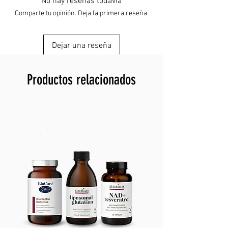
Escenarios de uso
No hay reseñas todavía
:
hogar, viajes
Do not use for acidic drinks long-
normal
Comparte tu opinión. Deja la primera reseña.
term
Not a medical device
Air dry fully before storing
Keep out of reach of small children
Dejar una reseña
Botella de agua de cobre a prueba de
fugas, aislada, portátil, de 27 oz, para
gimnasio, camping, viajes, deportes y uso
Productos relacionados
diario
Puntos clave:
Sabor refrescante garantizado: Su sabor