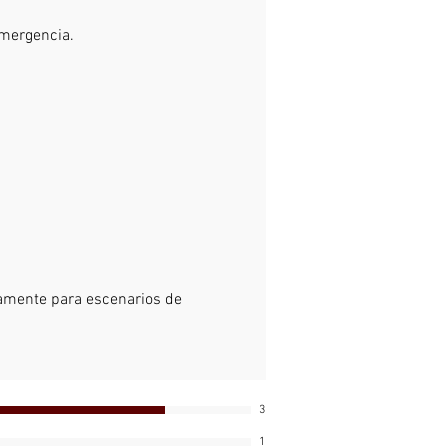
e: 1 máscara/bolsa
emergencia.
ísticas estructurales:
rador de autoayuda con filtro
consta de una capucha completa y
cho.
cha está hecha de tela de papel de
 para lograr una alta resistencia
.
ara está hecha de tela suave.
pta para todo tipo de cabezas, con
ste facial.
camente para escenarios de
monoculares con gran ventana
Superficie con tratamiento
, amplio campo de visión, buen
nto lumínico, resistencia al
 y a los impactos.
3
ra completa para proteger la
1