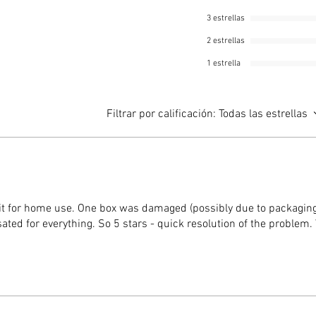
cabeza e
Este pro
3 estrellas
gobierno
2 estrellas
certific
1 estrella
bombero
moneda S
Filtrar por calificación:
Todas las estrellas
it for home use. One box was damaged (possibly due to packaging
ated for everything. So 5 stars - quick resolution of the problem.