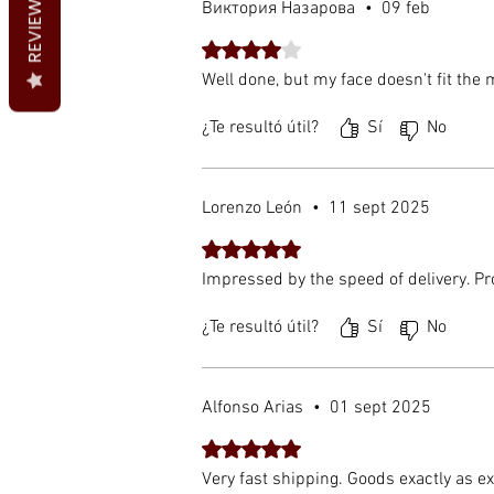
REVIEWS
Виктория Назаровa
•
09 feb
Obtuvo 4 de 5 estrellas.
Well done, but my face doesn't fit the 
¿Te resultó útil?
Sí
No
Lorenzo León
•
11 sept 2025
Obtuvo 5 de 5 estrellas.
Impressed by the speed of delivery. Pro
¿Te resultó útil?
Sí
No
Alfonso Arias
•
01 sept 2025
Obtuvo 5 de 5 estrellas.
Very fast shipping. Goods exactly as e