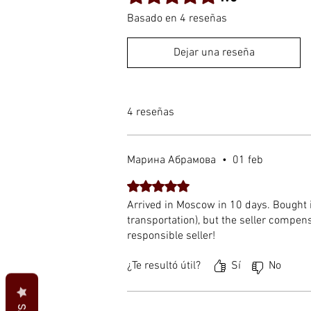
Basado en 4 reseñas
Dejar una reseña
4 reseñas
Марина Абрамовa
•
01 feb
Obtuvo 5 de 5 estrellas.
Arrived in Moscow in 10 days. Bought 
transportation), but the seller compens
responsible seller!
¿Te resultó útil?
Sí
No