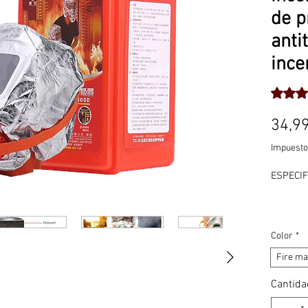
de p
anti
ince
Según 4
34,9
Impuesto
ESPECIF
Color
*
Marca
:
Fire m
Certific
Cantida
Opción
: