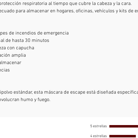
rotección respiratoria al tiempo que cubre la cabeza y la cara.
Embalaj
cuado para almacenar en hogares, oficinas, vehículos y kits de 
Caracter
El respi
apes de incendios de emergencia
TZLC30 
al de hasta 30 minutos
un cartu
beza con capucha
La capu
ación amplia
aluminio
 almacenar
al fuego
ncias
La másc
Goma, a
buen aju
tipolvo estándar, esta máscara de escape está diseñada específi
Lentes 
nvolucran humo y fuego.
ocular. 
especial
rendimie
desgaste
5 estrellas
Cobertu
4 estrellas