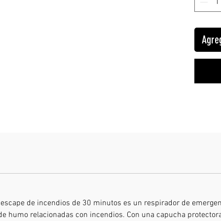
Origen
:
Agreg
Uso
:
Seg
Nueva 
escape
incend
antita
para p
para e
Nombre:
incendi
escape de incendios de 30 minutos es un respirador de emergen
Modelo:
de humo relacionadas con incendios. Con una capucha protectora 