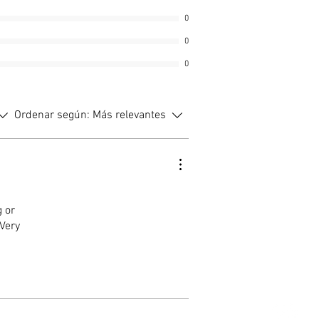
n cualquier posición.
ducto ha sido certificado por el
0
 chino CCC, cuenta con la
0
ación de la agencia china de
s y está reconocido por la
0
. ¡Siéntase libre de usarlo!
Ordenar según:
Más relevantes
 or
 Very