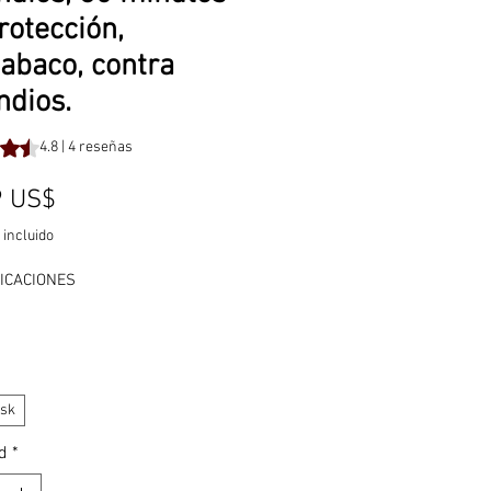
rotección,
tabaco, contra
ndios.
 reseñas, la calificación es de 4.8 de 5 estrellas
4.8 | 4 reseñas
Precio
9 US$
 incluido
ICACIONES
NINGUNA
ask
ación
:
CE
d
*
sí