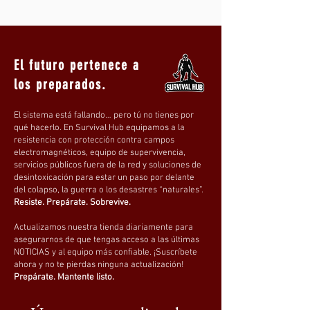
de 4.3" para imágenes nítidas y videos en
tiempo real. El cable semirrígido
extendido de 49.2 pies permite alcanzar
sin esfuerzo áreas difíciles, lo que lo hace
El futuro pertenece a
perfecto para inspecciones de motores
los preparados.
de automóviles, revisiones de
alcantarillado, conductos de HVAC y más.
El sistema está fallando… pero tú no tienes por
qué hacerlo. En Survival Hub equipamos a la
resistencia con protección contra campos
electromagnéticos, equipo de supervivencia,
servicios públicos fuera de la red y soluciones de
desintoxicación para estar un paso por delante
del colapso, la guerra o los desastres “naturales”.
Resiste. Prepárate. Sobrevive.
Actualizamos nuestra tienda diariamente para
asegurarnos de que tengas acceso a las últimas
La gran pantalla IPS de 4,3" ofrece
NOTICIAS y al equipo más confiable. ¡Suscríbete
imágenes y vídeos nítidos con colores
ahora y no te pierdas ninguna actualización!
vibrantes y reales. Puedes ampliar la
Prepárate. Mantente listo.
imagen hasta 4x (1x, 2x, 3x y 4x) para ver
los detalles interiores con mayor