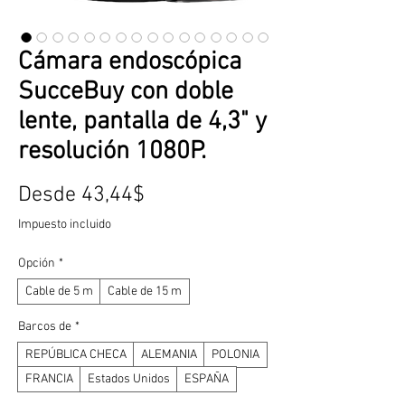
Cámara endoscópica
SucceBuy con doble
lente, pantalla de 4,3" y
resolución 1080P.
Precio
Desde
43,44$
de
Impuesto incluido
oferta
Opción
*
Cable de 5 m
Cable de 15 m
Barcos de
*
REPÚBLICA CHECA
ALEMANIA
POLONIA
FRANCIA
Estados Unidos
ESPAÑA