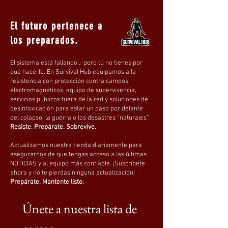
🌬
Transpirable y ligero
–
Tejido
translúcido
que permite el paso de la luz a
El futuro pertenece a
la vez que bloquea la radiación dañina.
los preparados.
El sistema está fallando… pero tú no tienes por
📏
Tamaño personalizable
– Disponible en
qué hacerlo. En Survival Hub equipamos a la
un
tamaño estándar de 215 cm (alto) x 145
resistencia con protección contra campos
cm (ancho) por panel
– personalización
electromagnéticos, equipo de supervivencia,
servicios públicos fuera de la red y soluciones de
disponible.
desintoxicación para estar un paso por delante
del colapso, la guerra o los desastres “naturales”.
Resiste. Prepárate. Sobrevive.
🏡
Perfecto para el hogar y Oficina – Ideal
Actualizamos nuestra tienda diariamente para
para
dormitorios, salas de estar, cuartos
asegurarnos de que tengas acceso a las últimas
infantiles, oficinas y espacios de trabajo
NOTICIAS y al equipo más confiable. ¡Suscríbete
que necesiten protección contra campos
ahora y no te pierdas ninguna actualización!
Prepárate. Mantente listo.
electromagnéticos (CEM).
Únete a nuestra lista de 