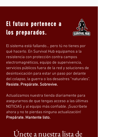
para nevera de coche Nevera de coche
congelador de 15 l Nevera de coche
congelador de 45 V Ventilador para nevera
El futuro pertenece a
de coche Soporte para nevera de coche
los preparados.
Nevera de coche Honda Calentador para
nevera de coche Fabricador de hielo para
nevera de coche Inversor para nevera de
El sistema está fallando… pero tú no tienes por
qué hacerlo. En Survival Hub equipamos a la
coche Luz para nevera de coche Imán
resistencia con protección contra campos
para nevera de coche Mini nevera de
electromagnéticos, equipo de supervivencia,
coche Nevera de coche Makita Nevera de
servicios públicos fuera de la red y soluciones de
desintoxicación para estar un paso por delante
coche modelo Y Soporte para nevera de
del colapso, la guerra o los desastres “naturales”.
coche Nevera de coche Mercedes Placa
Resiste. Prepárate. Sobrevive.
base para nevera de coche Enchufe para
nevera de coche, cable de alimentación
Actualizamos nuestra tienda diariamente para
asegurarnos de que tengas acceso a las últimas
para nevera de coche, fuente de
NOTICIAS y al equipo más confiable. ¡Suscríbete
alimentación para nevera de coche,
ahora y no te pierdas ninguna actualización!
adaptador de corriente para nevera de
Prepárate. Mantente listo.
coche, cable de alimentación para nevera
de coche, cable de alimentación para
Únete a nuestra lista de 