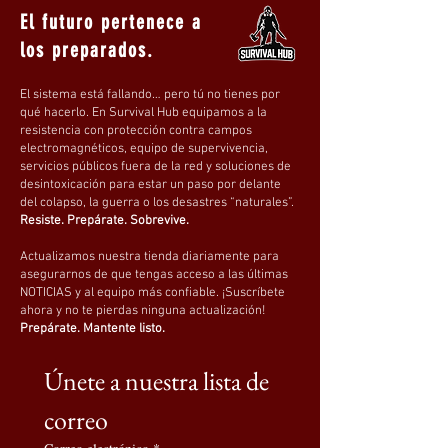
Decoración:
Ninguna
El futuro pertenece a
Grosor:
Estándar
los preparados.
Aspecto limpio y funcional, adecuado para
El sistema está fallando… pero tú no tienes por
uso urbano, viajes y entornos exteriores.
qué hacerlo. En Survival Hub equipamos a la
resistencia con protección contra campos
electromagnéticos, equipo de supervivencia,
servicios públicos fuera de la red y soluciones de
desintoxicación para estar un paso por delante
PRODUCCIÓN & CALIDAD
del colapso, la guerra o los desastres “naturales”.
Resiste. Prepárate. Sobrevive.
Tipo de procesamiento:
Acabado
Actualizamos nuestra tienda diariamente para
Técnica:
Impresión (impresión por
asegurarnos de que tengas acceso a las últimas
descarga)
NOTICIAS y al equipo más confiable. ¡Suscríbete
Detección de aguja:
Sí
ahora y no te pierdas ninguna actualización!
Prepárate. Mantente listo.
Fusionación sin costuras:
Sí
Estándar de calidad:
100% alta calidad
Únete a nuestra lista de 
correo