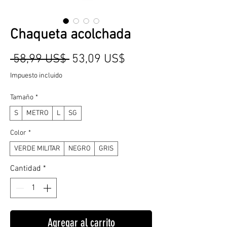
Chaqueta acolchada
Precio
Precio
 58,99 US$ 
53,09 US$
de
Impuesto incluido
oferta
Tamaño
*
S
METRO
L
SG
Color
*
VERDE MILITAR
NEGRO
GRIS
Cantidad
*
Agregar al carrito