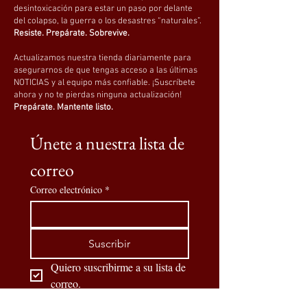
Capucha incorporada para mayor
desintoxicación para estar un paso por delante
protección y discreción. El estampado
del colapso, la guerra o los desastres “naturales”.
de camuflaje ayuda a disimular tu
Resiste. Prepárate. Sobrevive.
silueta al aire libre.
Actualizamos nuestra tienda diariamente para
💨
Función cortavientos
asegurarnos de que tengas acceso a las últimas
Diseñada como una chaqueta para
NOTICIAS y al equipo más confiable. ¡Suscríbete
exteriores que bloquea el viento
ahora y no te pierdas ninguna actualización!
Prepárate. Mantente listo.
durante acampadas, senderismo y
ejercicios tácticos.
Únete a nuestra lista de 
🔻
Corte de cintura ancha
Espacio para moverse, usar capas y
correo
llevar otro equipo debajo (capas base,
capas intermedias o chaleco
Correo electrónico
*
portaplacas, según la configuración).
♟
Extras tácticos
Conjunto 1:
Chaqueta + pantalón +
Suscribir
brazalete de regalo
Quiero suscribirme a su lista de 
Conjunto 2:
Chaqueta + pantalón +
correo.
cinturón + insignia de manga
Elige tu versión según la cantidad de