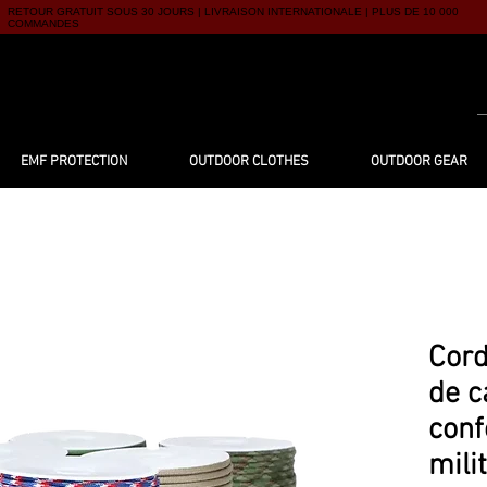
RETOUR GRATUIT SOUS 30 JOURS | LIVRAISON INTERNATIONALE | PLUS DE 10 000
COMMANDES
UTIQUE
À PROPOS
BLOG
CONTACT
EMF PROTECTION
OUTDOOR CLOTHES
OUTDOOR GEAR
Cord
de c
con
mili