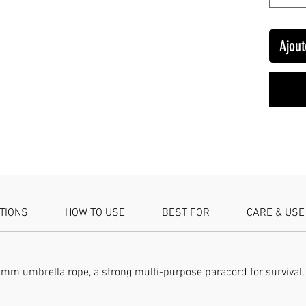
de parap
tressée 
pour cré
Ajout
ceinture
accessoi
pratique
air. • U
en maill
durable,
pour les
chaînes 
Polypro
ATIONS
HOW TO USE
BEST FOR
CARE & USE
mm umbrella rope, a strong multi-purpose paracord for survival, 