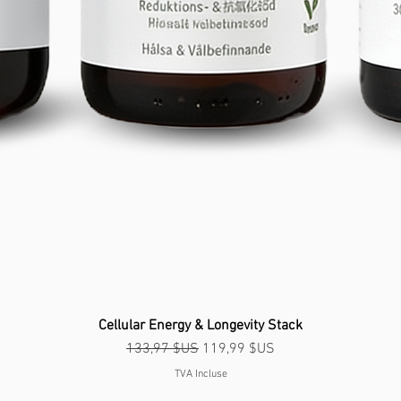
Aperçu rapide
Cellular Energy & Longevity Stack
Prix original
Prix promotionnel
133,97 $US
119,99 $US
TVA Incluse