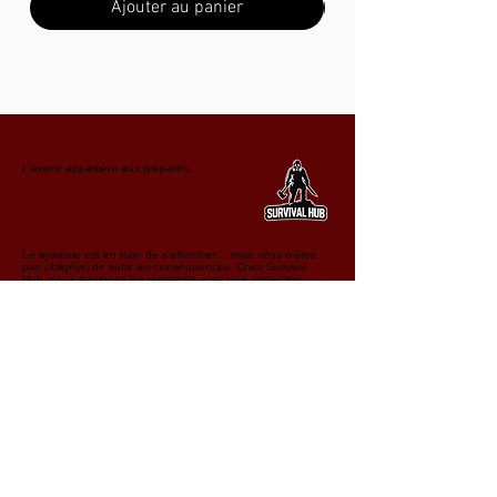
Ajouter au panier
L'avenir appartient aux préparés.
Le système est en train de s'effondrer… mais vous n'êtes
pas obligé(e) de subir les conséquences. Chez Survival
Hub, nous équipons les résistants avec une protection
contre les champs électromagnétiques, du matériel de
survie, des solutions d'autonomie énergétique et de
détoxification pour garder une longueur d'avance sur
l'effondrement, la guerre ou les catastrophes « naturelles ».
Résistez. Préparez-vous. Survivez. Nous mettons à jour
notre boutique quotidiennement pour vous garantir l'accès
aux dernières actualités et au matériel le plus fiable.
Abonnez-vous dès maintenant pour ne rien manquer !
Soyez préparé(e). Restez prêt(e).
Rejoignez notre liste 
de diffusion