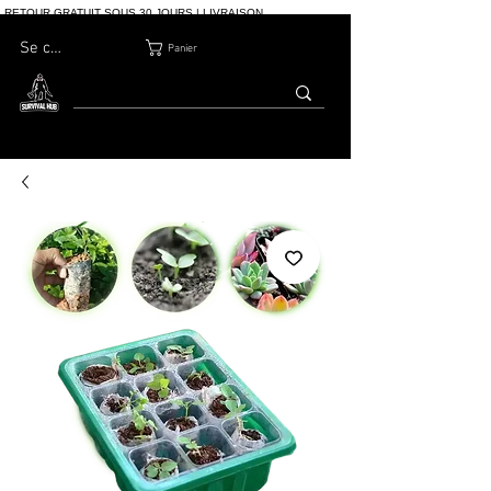
RETOUR GRATUIT SOUS 30 JOURS | LIVRAISON
INTERNATIONALE | PLUS DE 10 000 COMMANDES
Se connecter
Panier
MAISON
BOUTIQ
À PROPOS
BLOG
CONTACT
UE