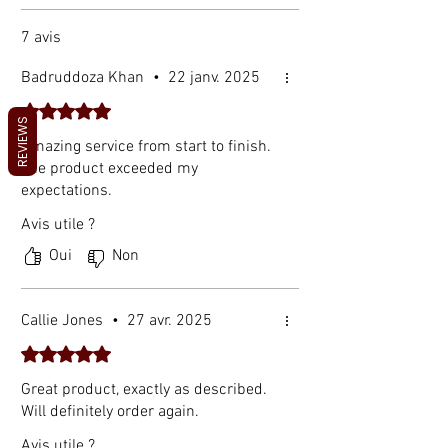
souhaitiez agrandir votre jardin 
d’intérieur, notre kit de démarrage pour 
7 avis
plantes en plateau est la solution idéale 
pour cultiver naturellement des plantes 
Badruddoza Khan
•
22 janv. 2025
saines et vigoureuses. Référence : 
Noté 5 sur 5.
14:175#Vert Type : Plateaux et couvercles 
REVIEWS
pour pépinière Matériau : Plastique PET 
Amazing service from start to finish.
Nombre d’alvéoles : 12 Modèle : Carré 
The product exceeded my
Dimensions : 15,5 x 11,5 x 6 cm 
expectations.
Utilisation : Fleurs, plantes vertes, 
Avis utile ?
légumes, etc. Contenu de l’emballage : 1 
Oui
Non
plateau de semis
Callie Jones
•
27 avr. 2025
Noté 5 sur 5.
Great product, exactly as described.
Will definitely order again.
Avis utile ?