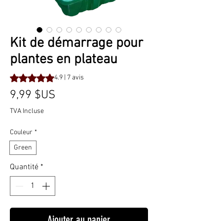
Kit de démarrage pour
plantes en plateau
La note est de 4.9 sur cinq étoiles selon 7 avis
4.9 | 7 avis
Prix
9,99 $US
TVA Incluse
Couleur
*
Green
Quantité
*
Ajouter au panier