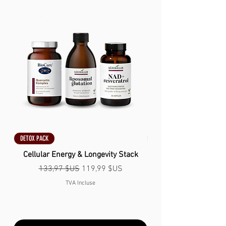
DETOX PACK
DETOX PACK
Cellular Energy & Longevity Stack
Prix original
Prix promotionnel
133,97 $US
119,99 $US
TVA Incluse