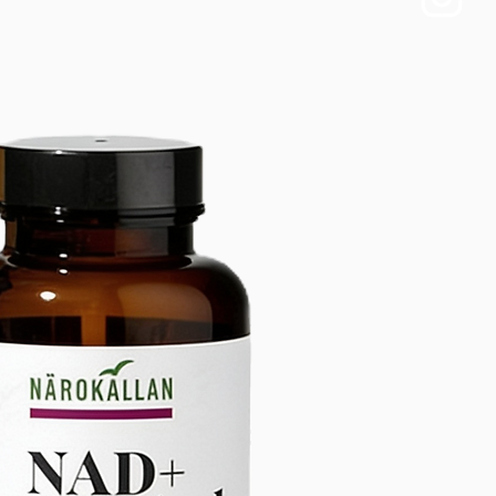
: 8 LED, lampe de croissance à 
ectres. Composition des LED : 
anches (5 000 K), 2 LED chaudes 
), 2 LED bleues (460 nm). - Type de 
: 4 LED, lampe de croissance à 
chaude. Composition des LED : 4 
umière chaude (3000K) 
ns : - Dimensions totales 
es : 18,5 x 14 x 14 cm (7,3 po x 
 5,5 po) - Dimensions du plateau de 
18 x 14 x 5,5 cm (7,28 po x 5,51 po 
) - Hauteur du dôme transparent : 
1 po) - Dimensions des alvéoles 
lles (dessus) : 3,8 x 3,8 cm (1,5 po 
) - Matériaux : - Base du plateau de 
TPE (flexible et durable) - Bac 
nsparent : matériau PP ; - 
e et bac à eau : matériau 
ctéristiques de conception :