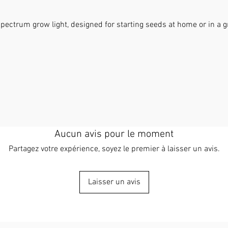
colorée 
en TPE, 
spectrum grow light, designed for starting seeds at home or in a 
garantis
manipula
transpar
(PP), ta
eau sont
transpar
de la cr
compren
flexible
Aucun avis pour le moment
et mini
lors du 
Partagez votre expérience, soyez le premier à laisser un avis.
besoins 
d'intéri
Laisser un avis
parfait 
germer l
diverses
légumes