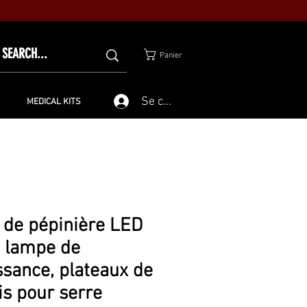
Panier
Se connecter
MEDICAL KITS
 de pépinière LED
 lampe de
ssance, plateaux de
s pour serre