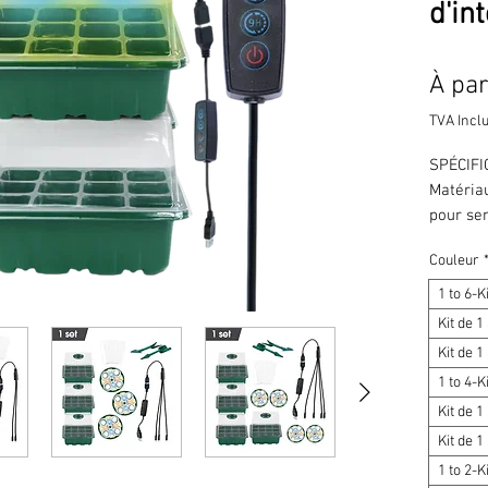
d'in
À par
TVA Incl
SPÉCIFI
Matériau
pour se
offre un
Couleur
spectre 
photosyn
1 to 6-K
tiges ch
Kit de 1
robustes
Kit de 
germinat
1 to 4-K
Fabriqué
Kit de 
réutilis
parfaite
Kit de 1
fleurs e
1 to 2-K