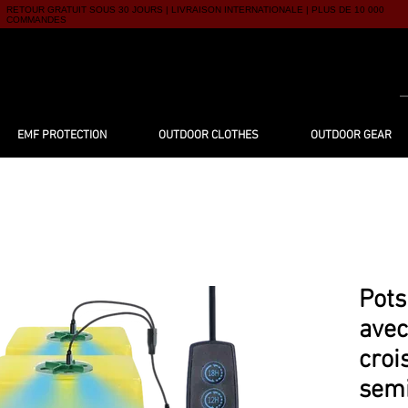
RETOUR GRATUIT SOUS 30 JOURS | LIVRAISON INTERNATIONALE | PLUS DE 10 000
COMMANDES
UTIQUE
À PROPOS
BLOG
CONTACT
EMF PROTECTION
OUTDOOR CLOTHES
OUTDOOR GEAR
Pots
avec
croi
semi