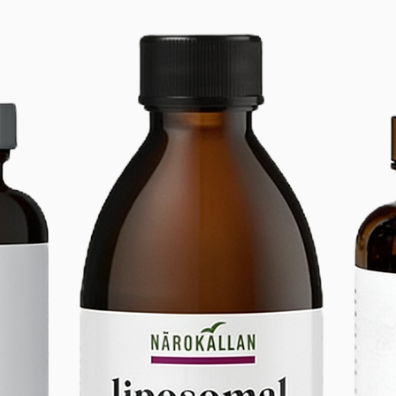
lumière 
trois sp
4 LED bl
(3 000 K
lumière 
lumière 
LED à l
Dimensio
assemblé
5,5 po x
semis : 
x 2,2 po
8 cm (3,
individue
x 1,5 po
semis : 
semi-tra
Couvercl
PET Cara