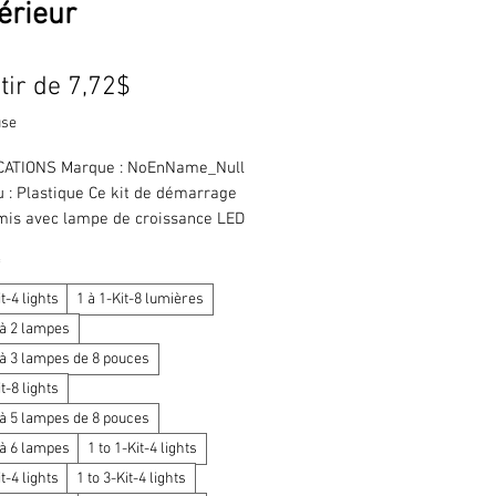
térieur
Prix
tir de
7,72$
promotionnel
use
CATIONS Marque : NoEnName_Null 
 : Plastique Ce kit de démarrage 
mis avec lampe de croissance LED 
 éclairage à 3 spectres et un 
*
chaud pour optimiser la 
thèse et éviter la formation de 
it-4 lights
1 à 1-Kit-8 lumières
étives. Son format compact et sa 
 à 2 lampes
se en font le kit idéal pour la 
1 à 3 lampes de 8 pouces
ion des graines en intérieur. 
it-8 lights
 à partir de matériaux 
1 à 5 lampes de 8 pouces
ables de haute qualité, il convient 
ment à la culture de légumes, de 
 à 6 lampes
1 to 1-Kit-4 lights
t de plantes grasses. ✿ Lampe de 
it-4 lights
1 to 3-Kit-4 lights