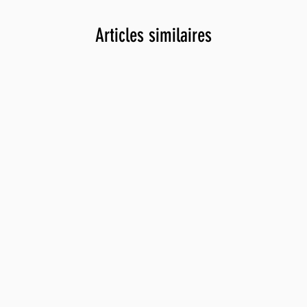
fleurs o
accompag
Articles similaires
toute sim
graines, 
croissan
croissan
Réutilis
dans un
durable,
réutilis
Lorsqu'i
peuvent 
optimisa
C'est le 
recherch
écologiq
plantes.
Plateau
croissan
Lampe de