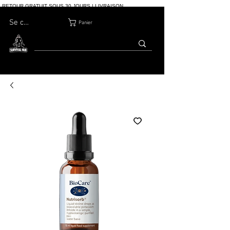
RETOUR GRATUIT SOUS 30 JOURS | LIVRAISON
INTERNATIONALE | PLUS DE 10 000 COMMANDES
Se connecter
Panier
MAISON
BOUTIQ
À PROPOS
BLOG
CONTACT
UE