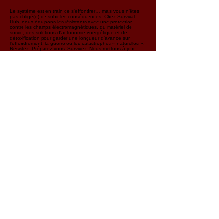
Le système est en train de s'effondrer… mais vous n'êtes
pas obligé(e) de subir les conséquences. Chez Survival
Hub, nous équipons les résistants avec une protection
contre les champs électromagnétiques, du matériel de
survie, des solutions d'autonomie énergétique et de
détoxification pour garder une longueur d'avance sur
l'effondrement, la guerre ou les catastrophes « naturelles ».
Résistez. Préparez-vous. Survivez. Nous mettons à jour
notre boutique quotidiennement pour vous garantir l'accès
aux dernières actualités et au matériel le plus fiable.
Abonnez-vous dès maintenant pour ne rien manquer !
Soyez préparé(e). Restez prêt(e).
Rejoignez notre liste 
de diffusion
E-mail
*
S'abonner
Je souhaite m’abonner à votre 
liste de diffusion.
SOYEZ PRÊTS