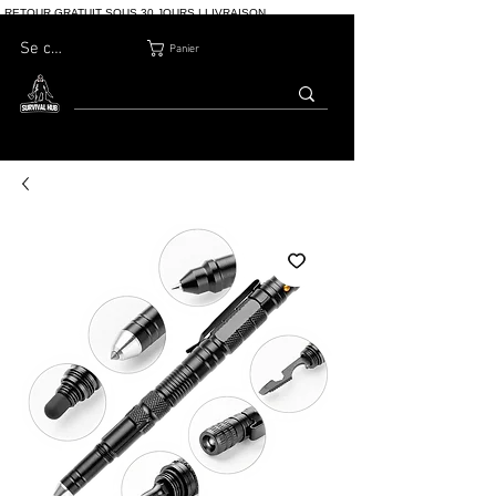
RETOUR GRATUIT SOUS 30 JOURS | LIVRAISON
INTERNATIONALE | PLUS DE 10 000 COMMANDES
Se connecter
Panier
MAISON
BOUTIQ
À PROPOS
BLOG
CONTACT
UE