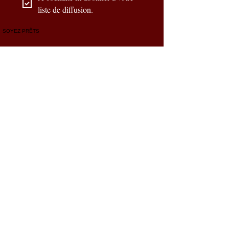
privilégient la sécurité et la préparation. 
liste de diffusion.
🛒 Commandez dès maintenant et 
optimisez votre équipement EDC ! 🔦💪
SOYEZ PRÊTS
Nos partenaires officiels
CONTACTEZ-NOUS
Prénom
*
Nom de famille