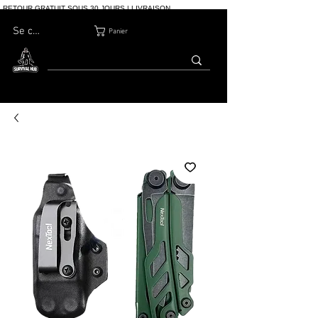
RETOUR GRATUIT SOUS 30 JOURS | LIVRAISON
INTERNATIONALE | PLUS DE 10 000 COMMANDES
Se connecter
Panier
MAISON
BOUTIQ
À PROPOS
BLOG
CONTACT
UE