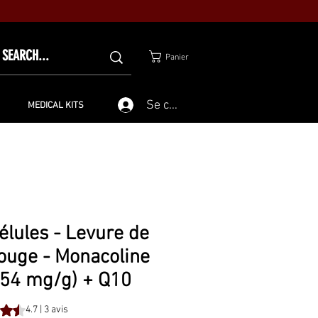
Panier
Se connecter
MEDICAL KITS
élules - Levure de
rouge - Monacoline
,54 mg/g) + Q10
est de 4.7 sur cinq étoiles selon 3 avis
4.7 | 3 avis