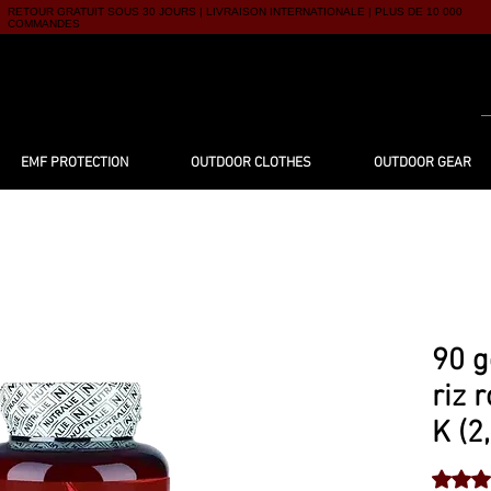
RETOUR GRATUIT SOUS 30 JOURS | LIVRAISON INTERNATIONALE | PLUS DE 10 000
COMMANDES
UTIQUE
À PROPOS
BLOG
CONTACT
EMF PROTECTION
OUTDOOR CLOTHES
OUTDOOR GEAR
90 g
riz 
K (2
La note 