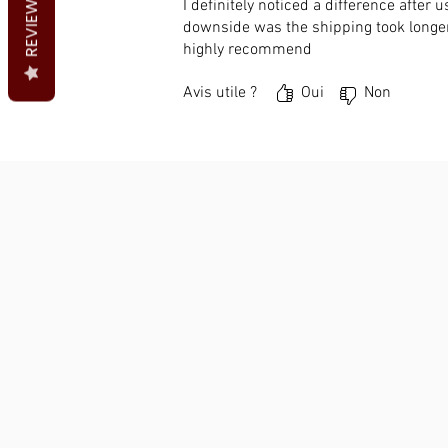
REVIEWS
I definitely noticed a difference after
downside was the shipping took longer
highly recommend
Avis utile ?
Oui
Non