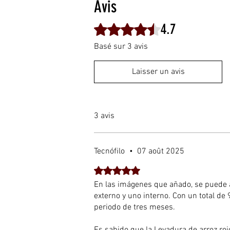
Avis
4.7
Noté 4,7 sur 5.
Basé sur 3 avis
Laisser un avis
3 avis
Tecnófilo
•
07 août 2025
Noté 5 sur 5.
En las imágenes que añado, se puede a
externo y uno interno. Con un total d
periodo de tres meses.