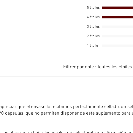
C), riz 
5 étoiles
(Monascu
4 étoiles
racine d
coenzyme
3 étoiles
DL-alpha
2 étoiles
sec de j
1 étoile
officina
vitamine
microcri
Filtrer par note :
Toutes les étoiles
(stéarat
dioxyde 
extrait 
rosmarin
(100 mg),
mg), vit
preciar que el envase lo recibimos perfectamente sellado, un se
rouge (5
e 90 cápsulas, que no permiten disponer de este suplemento para 
mg), mon
d'astrag
mg), coe