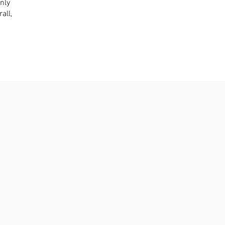
nly
all,