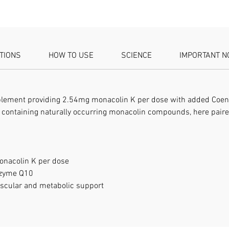
cholesté
bénéfiqu
quotidi
provenan
rouge f
ATIONS
HOW TO USE
SCIENCE
IMPORTANT N
avant ut
si vous 
hypolipé
ou votre
plement providing 2.54mg monacolin K per dose with added Coenz
anticoag
e containing naturally occurring monacolin compounds, here paire
jeunes e
fermé da
Composit
rouge + 
onacolin K per dose
de feuil
nzyme Q10
officinal
vascular and metabolic support
d'enroba
(hydroxy
végétaux
sativum 