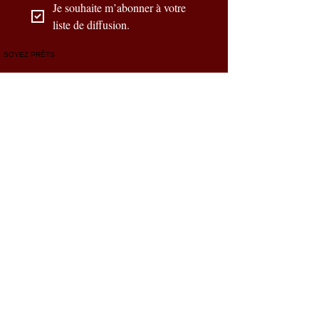
Je souhaite m’abonner à votre 
liste de diffusion.
SOYEZ PRÊTS
Nos partenaires officiels
CONTACTEZ-NOUS
Prénom
*