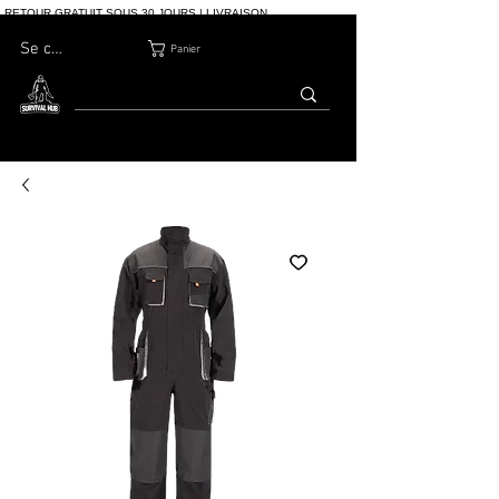
RETOUR GRATUIT SOUS 30 JOURS | LIVRAISON
INTERNATIONALE | PLUS DE 10 000 COMMANDES
Se connecter
Panier
MAISON
BOUTIQ
À PROPOS
BLOG
CONTACT
UE