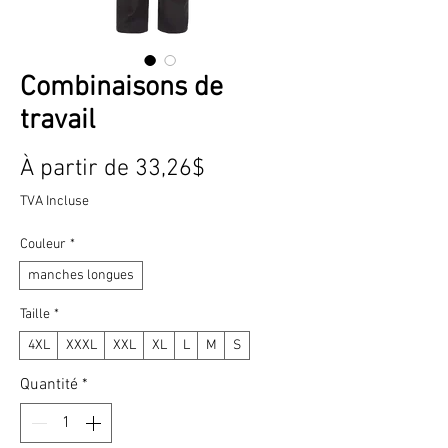
Combinaisons de
travail
Prix
À partir de
33,26$
promotionnel
TVA Incluse
Couleur
*
manches longues
Taille
*
4XL
XXXL
XXL
XL
L
M
S
Quantité
*