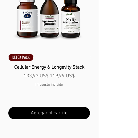
DETOX PACK
DETOX PACK
Cellular Energy & Longevity Stack
Precio
Precio de oferta
133,97 US$
119,99 US$
Impuesto incluido
Agregar al carrito