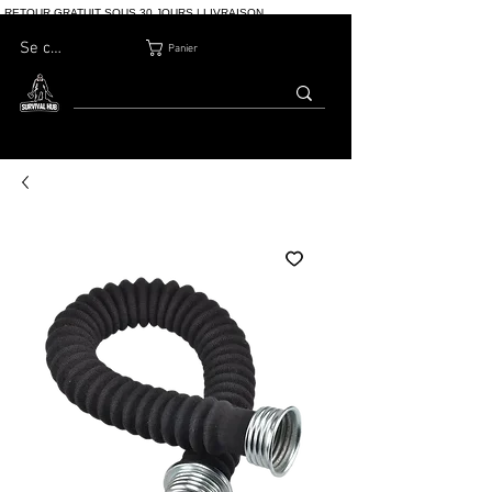
RETOUR GRATUIT SOUS 30 JOURS | LIVRAISON
INTERNATIONALE | PLUS DE 10 000 COMMANDES
Se connecter
Panier
MAISON
BOUTIQ
À PROPOS
BLOG
CONTACT
UE