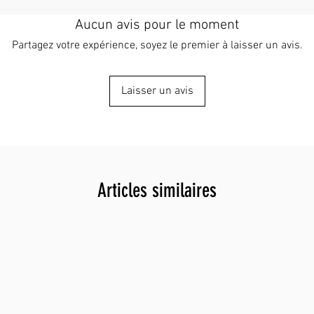
10,5 cm 
11,5 cm 
Aucun avis pour le moment
prévoir
Partagez votre expérience, soyez le premier à laisser un avis.
due à l
l'emball
coupures
Laisser un avis
d'erreur
manuelle
d'applic
mains du
transfor
industri
Articles similaires
indispen
secteurs
Fabriqué
en fil d
une gran
longue d
confecti
haute ré