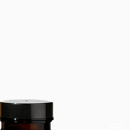
 une protection optimale des 
onception ergonomique : la 
re élastique au poignet empêche 
s de glisser pendant le travail. 
de l'emballage : 1 paire de gants 
des tailles :