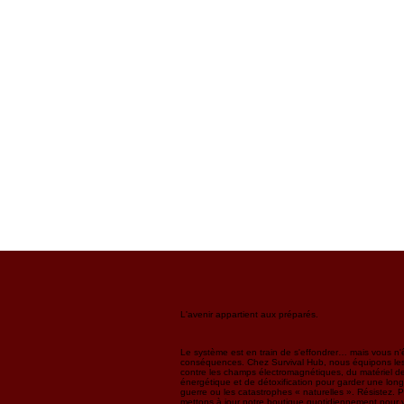
L'avenir appartient aux préparés.
Le système est en train de s'effondrer… mais vous n'ê
conséquences. Chez Survival Hub, nous équipons les 
contre les champs électromagnétiques, du matériel de
énergétique et de détoxification pour garder une long
guerre ou les catastrophes « naturelles ». Résistez. 
mettons à jour notre boutique quotidiennement pour v