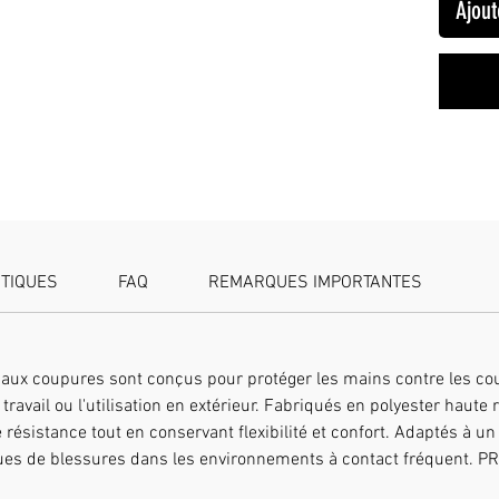
Ajout
coupure,
déchirur
bonne ad
Matériau
tissé av
un fil d
grande r
durée de
des main
d'abatto
et autre
TIQUES
FAQ
REMARQUES IMPORTANTES
indispen
industri
Haute ré
coupures
 aux coupures sont conçus pour protéger les mains contre les cou
soin et 
avail ou l'utilisation en extérieur. Fabriqués en polyester haute r
l'usure,
e résistance tout en conservant flexibilité et confort. Adaptés à u
une prot
isques de blessures dans les environnements à contact fréquent.
Tailles 