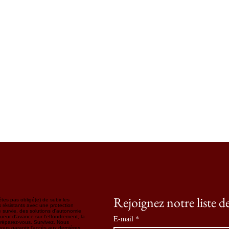
Rejoignez notre liste d
tes pas obligé(e) de subir les
résistants avec une protection
 survie, des solutions d'autonomie
ueur d'avance sur l'effondrement, la
E-mail
*
Préparez-vous. Survivez. Nous
ous garantir l'accès aux dernières