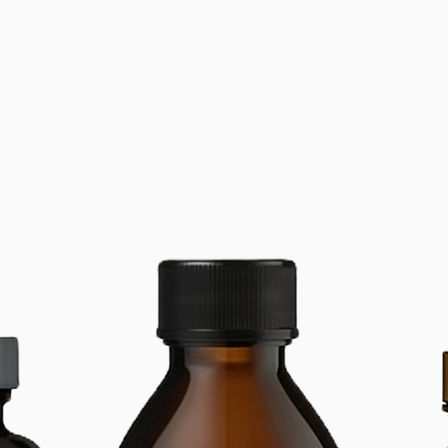
assurant
mains. C
fermetu
les gant
Contenu 
Tableau 