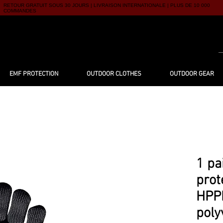
RETOUR GRATUIT SOUS 30 JOURS | LIVRAISON INTERNATIONALE | PLUS DE 10 000
COMMANDES
UTIQUE
À PROPOS
BLOG
CONTACT
EMF PROTECTION
OUTDOOR CLOTHES
OUTDOOR GEAR
1 pa
prot
HPPE
poly