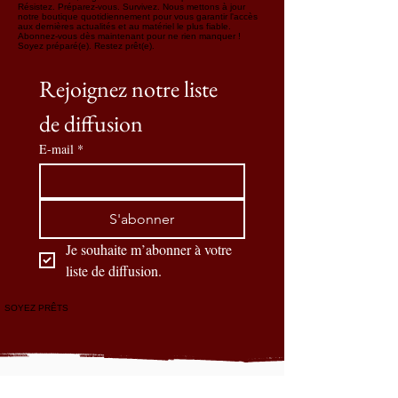
Résistez. Préparez-vous. Survivez. Nous mettons à jour
notre boutique quotidiennement pour vous garantir l'accès
aux dernières actualités et au matériel le plus fiable.
Abonnez-vous dès maintenant pour ne rien manquer !
Soyez préparé(e). Restez prêt(e).
Rejoignez notre liste 
de diffusion
E-mail
*
S'abonner
Je souhaite m’abonner à votre 
liste de diffusion.
SOYEZ PRÊTS
Nos partenaires officiels