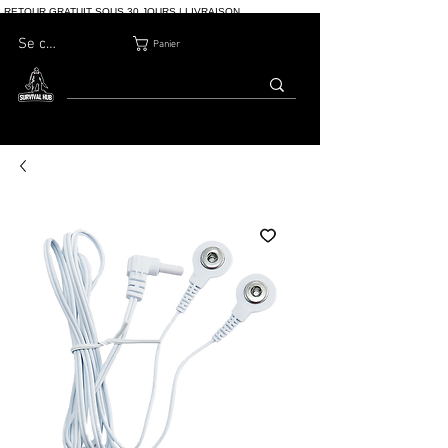
RETOUR GRATUIT SOUS 30 JOURS | LIVRAISON
INTERNATIONALE | PLUS DE 10 000 COMMANDES
Se connecter
Panier
MAISON
BOUTIQ
À PROPOS
BLOG
CONTACT
UE