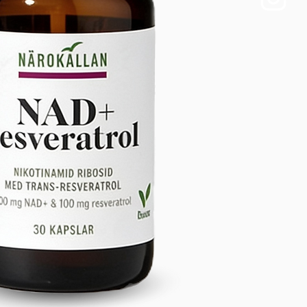
, distillée, osmosée et autres eaux 
 AFFICHAGE : PPB, heure, 
ur de batterie INTERFACE DE 
ENT : USB Type-C 
ATION : RoHS Testé par un 
me américain agréé par l'IHSA 
u rapport QR) MATÉRIAU : PC de 
alimentaire sans BPA (matériau 
LG) Idéal pour : Systèmes 
ation de bureau Utilisation 
nne au bureau ou à la maison 
Routines d'hydratation 
ées Intégration de l'eau enrichie 
gène dans le quotidien Contenu 
îte : 1 × Bouteille génératrice 
 hydrogène ALTHY H2-007 1 × 
e chargement USB Type-C 1 × 
'utilisation