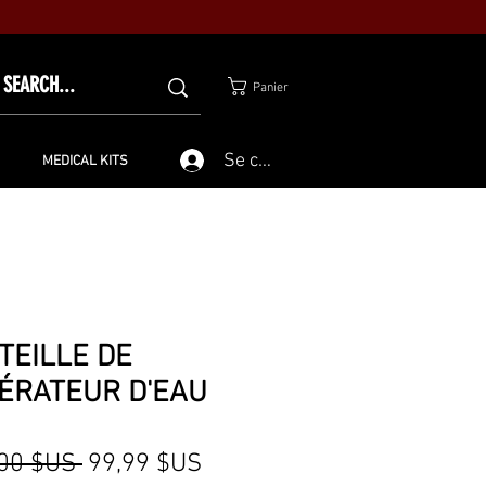
Panier
Se connecter
MEDICAL KITS
TEILLE DE
ÉRATEUR D'EAU
Prix
Prix
,00 $US 
99,99 $US