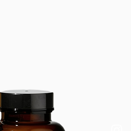
 et de qualité alimentaire, il 
 à l'eau potable. PROTOCOLE 
TIEN FACILE Il est recommandé de 
 la membrane et les électrodes 
l'acide citrique toutes les 2 à 4 
 afin de préserver leurs 
ances. SPÉCIFICATIONS MARQUE : 
UMÉRO DE MODÈLE : H2-007 
outeille ioniseur d’eau à 
ne TYPE DE TRAITEMENT DE 
Carafe filtrante / Appareil de 
FONCTION : Consommation directe 
ATION : Sur bureau POSITION DE 
TION : Purification terminale 
U (ÉLECTRODE) : Titane plaqué 
 MEMBRANE : DuPont NAFION-117 
ogie SPE + PEM) DÉBIT : 2,0 
inute (données constructeur) 
’EAU COMPATIBLES : Eau minérale, 