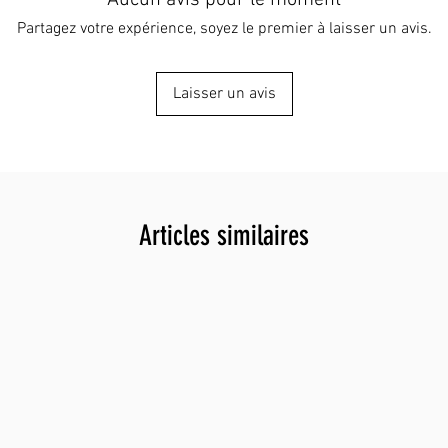
Aucun avis pour le moment
séparant
Partagez votre expérience, soyez le premier à laisser un avis.
chambre
PPB, MI
L'écran 
Laisser un avis
référenc
fonction
Les vale
une proc
varier e
la tempé
Articles similaires
POTENTI
nominale
-700 mV 
l'eau de
RECHARG
USB Typ
pratique
avec le
SANS BP
Fabriqué