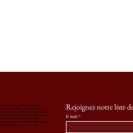
Rejoignez notre liste d
tes pas obligé(e) de subir les
résistants avec une protection
 survie, des solutions d'autonomie
ueur d'avance sur l'effondrement, la
E-mail
*
Préparez-vous. Survivez. Nous
ous garantir l'accès aux dernières
s dès maintenant pour ne rien