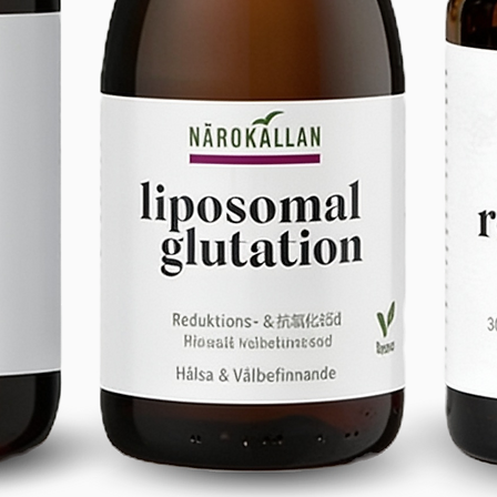
purifiée
potables
indicate
CHARGEM
CERTIFIC
organis
(accès a
qualité 
importé 
d'hydrat
quotidie
Voyages 
structur
en hydro
de la bo
d'eau à
Câble d
Manuel d