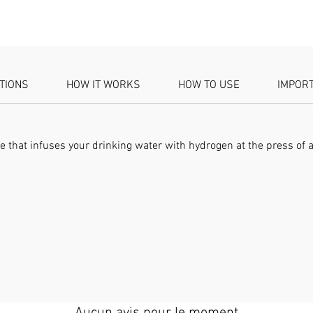
compatib
potables
purifiée
DOUBLE
SPE + PE
ATIONS
HOW IT WORKS
HOW TO USE
IMPOR
de memb
séparer 
autres g
une infu
 that infuses your drinking water with hydrogen at the press of a
évacuant
des gaz
TITANE 
électrod
platine,
l'efficac
répétés
HAUTE P
produire
(jusqu'à