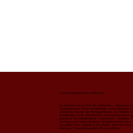
L'avenir appartient aux préparés.
Le système est en train de s'effondrer… mais vous n'ê
conséquences. Chez Survival Hub, nous équipons les 
contre les champs électromagnétiques, du matériel de
énergétique et de détoxification pour garder une long
guerre ou les catastrophes « naturelles ». Résistez. 
mettons à jour notre boutique quotidiennement pour v
actualités et au matériel le plus fiable. Abonnez-vou
manquer ! Soyez préparé(e). Restez prêt(e).