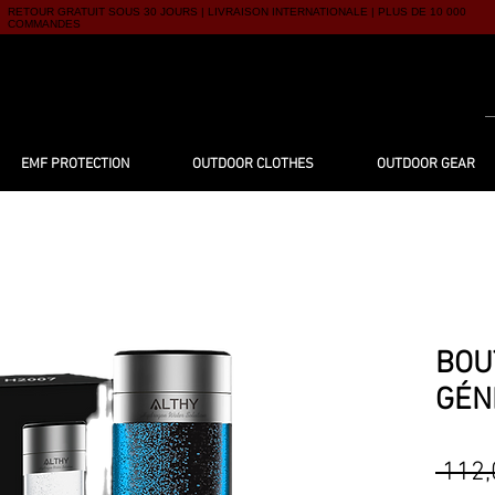
RETOUR GRATUIT SOUS 30 JOURS | LIVRAISON INTERNATIONALE | PLUS DE 10 000
COMMANDES
UTIQUE
À PROPOS
BLOG
CONTACT
EMF PROTECTION
OUTDOOR CLOTHES
OUTDOOR GEAR
BOU
GÉN
 112