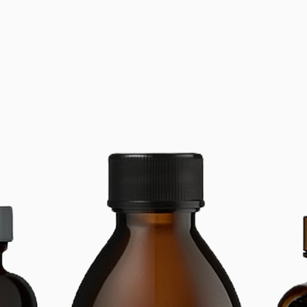
Sans BPA
convient
D'ENTRE
nettoyer
avec de 
semaines
perform
ALTHY N
TYPE : B
hydrogè
L’EAU : 
bureau 
INSTALL
PURIFICA
MATÉRIA
platine
(technol
litres/m
TYPES D