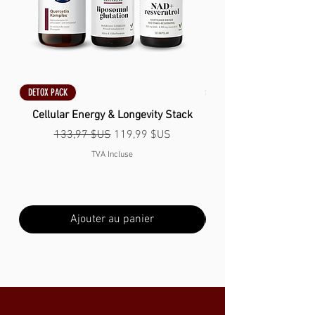
DETOX PACK
DETOX PACK
Cellular Energy & Longevity Stack
Prix original
Prix promotionnel
133,97 $US
119,99 $US
TVA Incluse
Ajouter au panier