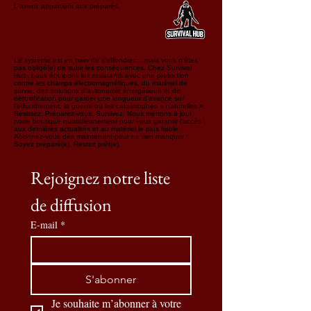
L'avenir appartient aux préparés.
Le système est en train de s'effondrer… mais vous n'êtes
pas obligé(e) de subir les conséquences. Chez Survival
Hub, nous équipons les résistants avec une protection
contre les champs électromagnétiques, du matériel de
survie, des solutions d'autonomie énergétique et de
détoxification pour garder une longueur d'avance sur
l'effondrement, la guerre ou les catastrophes « naturelles ».
Résistez. Préparez-vous. Survivez. Nous mettons à jour
notre boutique quotidiennement pour vous garantir l'accès
aux dernières actualités et au matériel le plus fiable.
Abonnez-vous dès maintenant pour ne rien manquer !
Soyez préparé(e). Restez prêt(e).
Rejoignez notre liste 
de diffusion
E-mail
*
S'abonner
Je souhaite m’abonner à votre 