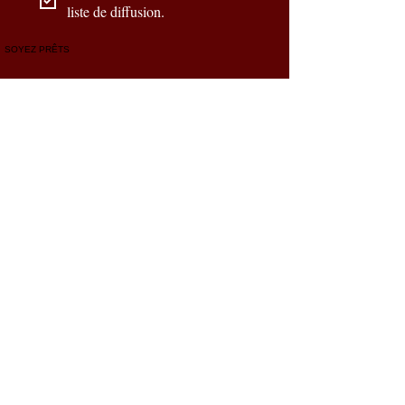
liste de diffusion.
SOYEZ PRÊTS
Nos partenaires officiels
CONTACTEZ-NOUS
Prénom
*
Nom de famille