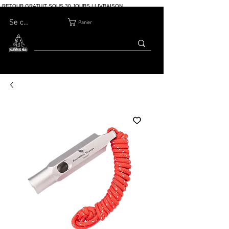
RETOUR GRATUIT SOUS 30 JOURS | LIVRAISON
INTERNATIONALE | PLUS DE 10 000 COMMANDES
Se connecter
Panier
MAISON
BOUTIQ
À PROPOS
BLOG
CONTACT
UE