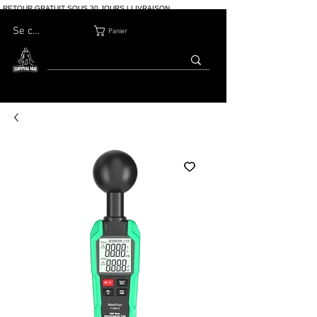
RETOUR GRATUIT SOUS 30 JOURS | LIVRAISON
INTERNATIONALE | PLUS DE 10 000 COMMANDES
Se connecter
Panier
MAISON
BOUTIQ
À PROPOS
BLOG
CONTACT
UE