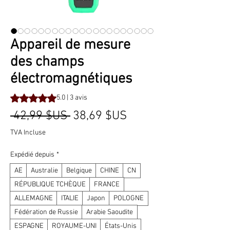
Appareil de mesure
des champs
électromagnétiques
La note est de 5.0 sur cinq étoiles selon 3 avis
5.0 | 3 avis
Prix
Prix
 42,99 $US 
38,69 $US
original
promotionnel
TVA Incluse
Expédié depuis
*
AE
Australie
Belgique
CHINE
CN
RÉPUBLIQUE TCHÈQUE
FRANCE
ALLEMAGNE
ITALIE
Japon
POLOGNE
Fédération de Russie
Arabie Saoudite
ESPAGNE
ROYAUME-UNI
États-Unis