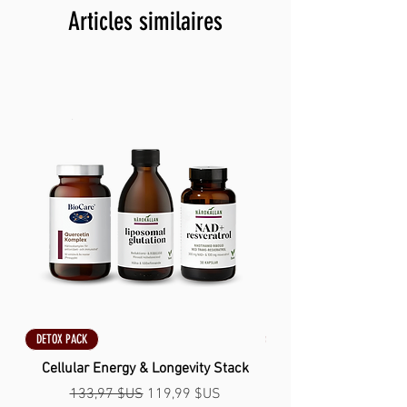
Articles similaires
DETOX PACK
DETOX PACK
Cellular Energy & Longevity Stack
Prix original
Prix promotionnel
133,97 $US
119,99 $US