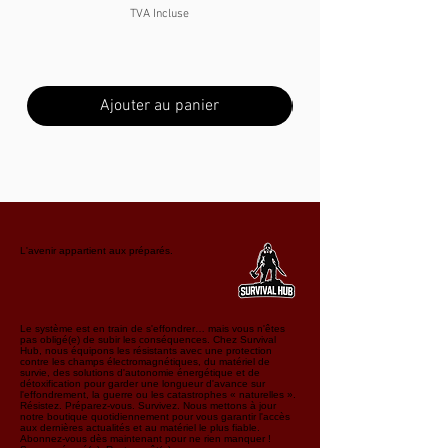
TVA Incluse
Ajouter au panier
L'avenir appartient aux préparés.
Le système est en train de s'effondrer… mais vous n'êtes
pas obligé(e) de subir les conséquences. Chez Survival
Hub, nous équipons les résistants avec une protection
contre les champs électromagnétiques, du matériel de
survie, des solutions d'autonomie énergétique et de
détoxification pour garder une longueur d'avance sur
l'effondrement, la guerre ou les catastrophes « naturelles ».
Résistez. Préparez-vous. Survivez. Nous mettons à jour
notre boutique quotidiennement pour vous garantir l'accès
aux dernières actualités et au matériel le plus fiable.
Abonnez-vous dès maintenant pour ne rien manquer !