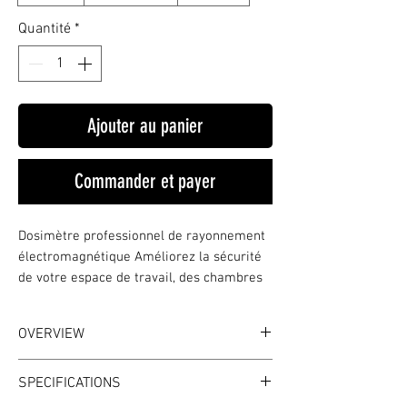
Quantité
*
Ajouter au panier
Commander et payer
Dosimètre professionnel de rayonnement 
électromagnétique Améliorez la sécurité 
de votre espace de travail, des chambres 
de vos enfants et autres pièces à vivre 
grâce au MASTFUYI FY8812. Ce dosimètre 
OVERVIEW
portable de pointe est conçu pour 
surveiller et protéger contre l'exposition 
WHAT IT IS
aux rayonnements nocifs, un point 
SPECIFICATIONS
The MASTFUYI FY8812 is a portable
particulièrement important dans les lieux 