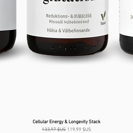
Aperçu rapide
Cellular Energy & Longevity Stack
Prix original
Prix promotionnel
133,97 $US
119,99 $US