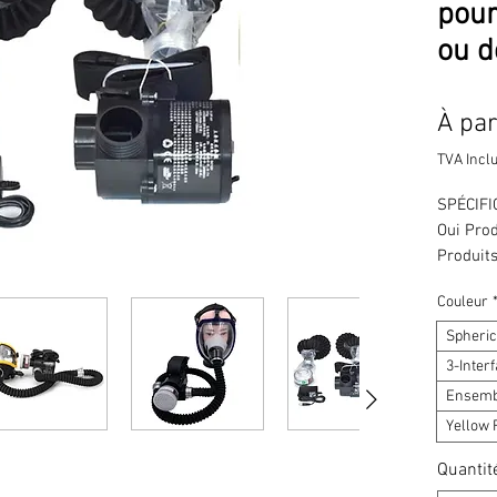
pou
ou 
À par
TVA Incl
SPÉCIFIC
Oui Prod
Produits
Origine :
Couleur
Travail 
adductio
Spheric
peinture
3-Inter
chimique
Ensemb
à long t
Yellow 
intégral
système 
Quantit