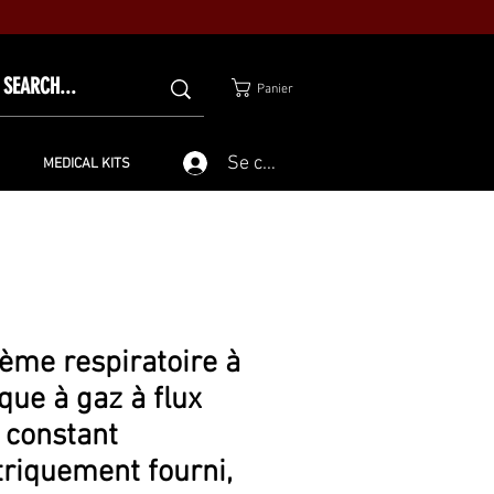
Panier
Se connecter
MEDICAL KITS
ème respiratoire à
ue à gaz à flux
r constant
triquement fourni,