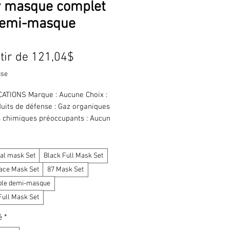
r masque complet
demi-masque
Prix
tir de
121,04$
promotionnel
use
ATIONS Marque : Aucune Choix : 
uits de défense : Gaz organiques 
 chimiques préoccupants : Aucun 
 Chine continentale Utilisation : 
*
Masque à gaz portable électrique à 
n d'air, protection contre les 
al mask Set
Black Full Mask Set
s en aérosol, les pesticides 
face Mask Set
87 Mask Set
s et le formaldéhyde, respirateur 
le demi-masque
ube Description : Masque à gaz 
Full Mask Set
 électrique à adduction d'air, 
respiratoire à débit constant
é
*