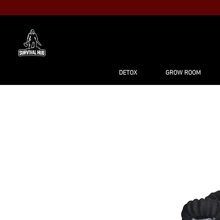
MAISON
BO
DETOX
GROW ROOM