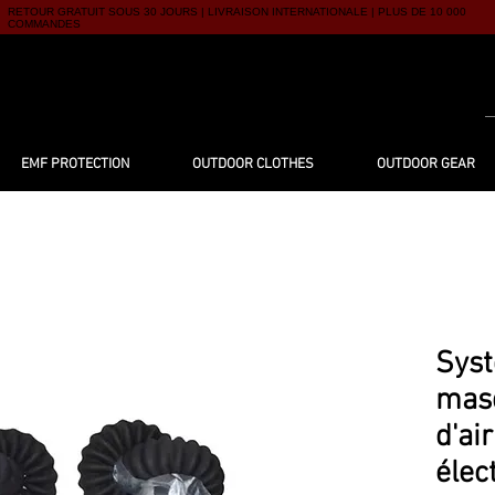
RETOUR GRATUIT SOUS 30 JOURS | LIVRAISON INTERNATIONALE | PLUS DE 10 000
COMMANDES
UTIQUE
À PROPOS
BLOG
CONTACT
EMF PROTECTION
OUTDOOR CLOTHES
OUTDOOR GEAR
Syst
masq
d'ai
élec