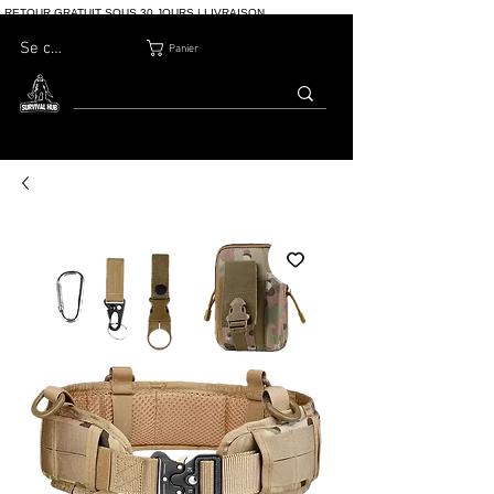
RETOUR GRATUIT SOUS 30 JOURS | LIVRAISON
INTERNATIONALE | PLUS DE 10 000 COMMANDES
Se connecter
Panier
MAISON
BOUTIQ
À PROPOS
BLOG
CONTACT
UE