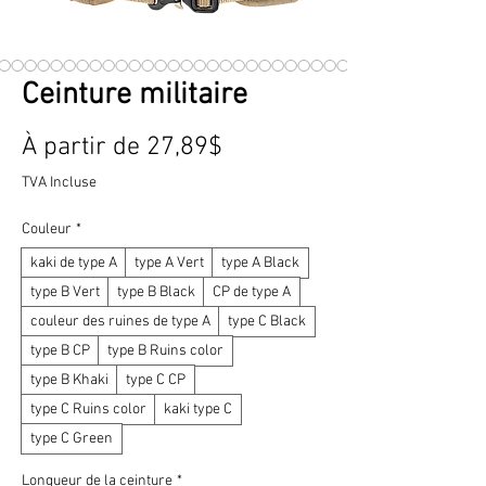
Ceinture militaire
Prix
À partir de
27,89$
promotionnel
TVA Incluse
Couleur
*
kaki de type A
type A Vert
type A Black
type B Vert
type B Black
CP de type A
couleur des ruines de type A
type C Black
type B CP
type B Ruins color
type B Khaki
type C CP
type C Ruins color
kaki type C
type C Green
Longueur de la ceinture
*