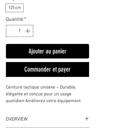
125 cm
Quantité
*
Ajouter au panier
Commander et payer
Ceinture tactique unisexe – Durable, 
élégante et conçue pour un usage 
quotidien Améliorez votre équipement 
quotidien avec cette ceinture tactique 
polyvalente et durable, conçue pour le 
OVERVIEW
confort, la fonctionnalité et le style. Que ce 
soit pour la randonnée, le travail ou 
WHAT IT IS