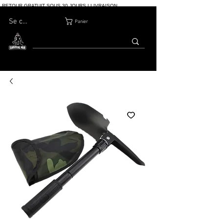
RETOUR GRATUIT SOUS 30 JOURS | LIVRAISON
INTERNATIONALE | PLUS DE 10 000 COMMANDES
Se connecter
Panier
MAISON
BOUTIQ
À PROPOS
BLOG
CONTACT
UE