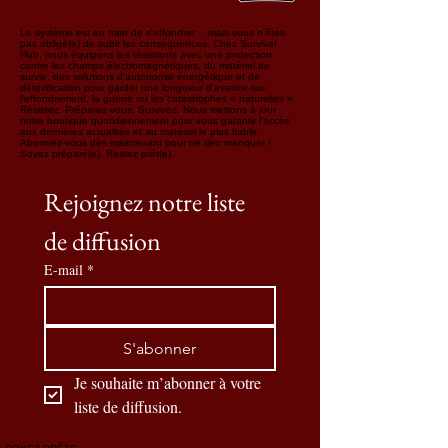
Le système est en train de s'effondrer… mais vous n'êtes
pas obligé(e) de subir les conséquences. Chez Survival
Hub, nous équipons les résistants avec une protection
contre les champs électromagnétiques, du matériel de
survie, des solutions d'autonomie énergétique et de
détoxification pour garder une longueur d'avance sur
l'effondrement, la guerre ou les catastrophes « naturelles ».
Résistez. Préparez-vous. Survivez. Nous mettons à jour
notre boutique quotidiennement pour vous garantir l'accès
aux dernières actualités et au matériel le plus fiable.
Abonnez-vous dès maintenant pour ne rien manquer !
Soyez préparé(e). Restez prêt(e).
Rejoignez notre liste 
de diffusion
E-mail
*
S'abonner
Je souhaite m’abonner à votre 
liste de diffusion.