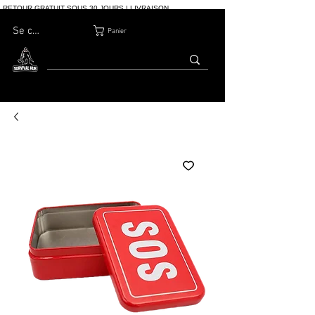
RETOUR GRATUIT SOUS 30 JOURS | LIVRAISON
INTERNATIONALE | PLUS DE 10 000 COMMANDES
Se connecter
Panier
MAISON
BOUTIQ
À PROPOS
BLOG
CONTACT
UE