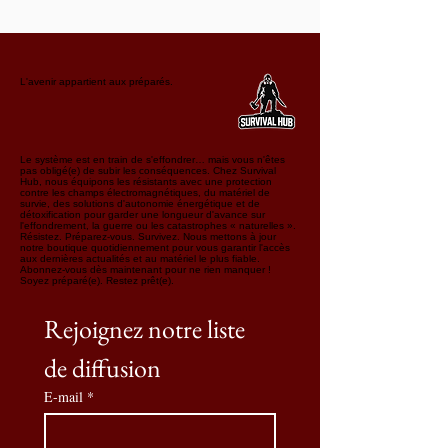
L'avenir appartient aux préparés.
Le système est en train de s'effondrer… mais vous n'êtes
pas obligé(e) de subir les conséquences. Chez Survival
Hub, nous équipons les résistants avec une protection
contre les champs électromagnétiques, du matériel de
survie, des solutions d'autonomie énergétique et de
détoxification pour garder une longueur d'avance sur
l'effondrement, la guerre ou les catastrophes « naturelles ».
Résistez. Préparez-vous. Survivez. Nous mettons à jour
notre boutique quotidiennement pour vous garantir l'accès
aux dernières actualités et au matériel le plus fiable.
Abonnez-vous dès maintenant pour ne rien manquer !
Soyez préparé(e). Restez prêt(e).
Rejoignez notre liste 
de diffusion
E-mail
*