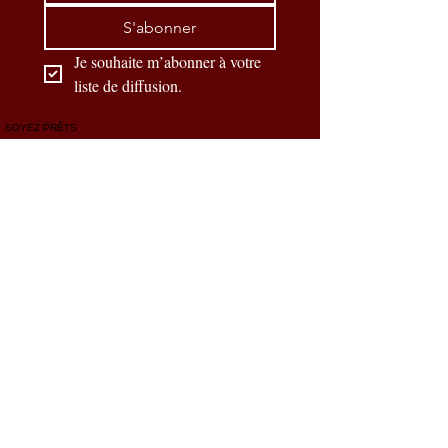
S'abonner
Je souhaite m’abonner à votre 
liste de diffusion.
SOYEZ PRÊTS
Nos partenaires officiels
CONTACTEZ-NOUS
Prénom
*