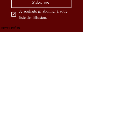
S'abonner
Je souhaite m’abonner à votre 
liste de diffusion.
SOYEZ PRÊTS
Nos partenaires officiels
CONTACTEZ-NOUS
Prénom
*