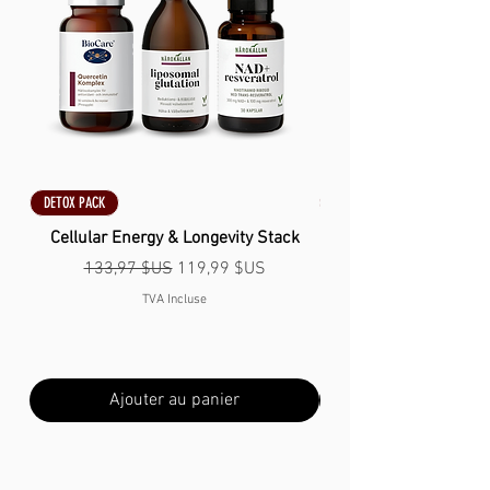
DETOX PACK
DETOX PACK
Cellular Energy & Longevity Stack
Prix original
Prix promotionnel
133,97 $US
119,99 $US
TVA Incluse
Ajouter au panier