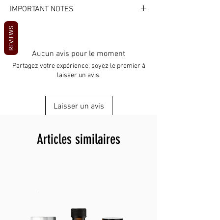
CARE & USE
Multi-use utility
IMPORTANT NOTES
Wipe clean as needed
Check the gate works freely
IMPORTANT NOTES
REVIEWS
Do not overload
Accessory carabiners are not for
Store dry
climbing or life support
Aucun avis pour le moment
Use rated gear for load-bearing tasks
Partagez votre expérience, soyez le premier à
Check the gate works freely
laisser un avis.
Inspect for damage
Laisser un avis
Articles similaires