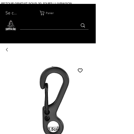
RETOUR GRATUIT SOUS 30 JOURS | LIVRAISON
INTERNATIONALE | PLUS DE 10 000 COMMANDES
Se connecter
Panier
MAISON
BOUTIQ
À PROPOS
BLOG
CONTACT
UE