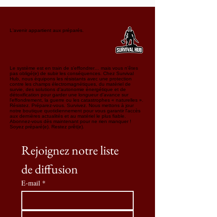
L'avenir appartient aux préparés.
Le système est en train de s'effondrer… mais vous n'êtes
pas obligé(e) de subir les conséquences. Chez Survival
Hub, nous équipons les résistants avec une protection
contre les champs électromagnétiques, du matériel de
survie, des solutions d'autonomie énergétique et de
détoxification pour garder une longueur d'avance sur
l'effondrement, la guerre ou les catastrophes « naturelles ».
Résistez. Préparez-vous. Survivez. Nous mettons à jour
notre boutique quotidiennement pour vous garantir l'accès
aux dernières actualités et au matériel le plus fiable.
Abonnez-vous dès maintenant pour ne rien manquer !
Soyez préparé(e). Restez prêt(e).
Rejoignez notre liste 
de diffusion
E-mail
*