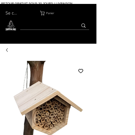
RETOUR GRATUIT SOUS 30 JOURS | LIVRAISON
INTERNATIONALE | PLUS DE 10 000 COMMANDES
Se connecter
Panier
MAISON
BOUTIQ
À PROPOS
BLOG
CONTACT
UE