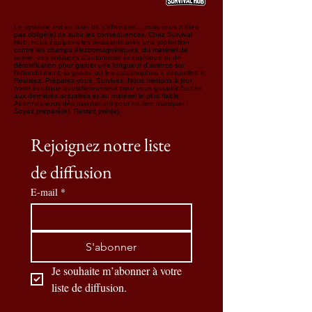
Le système est en train de s'effondrer… mais vous n'êtes
pas obligé(e) de subir les conséquences. Chez Survival
Hub, nous équipons les résistants avec une protection
contre les champs électromagnétiques, du matériel de
survie, des solutions d'autonomie énergétique et de
détoxification pour garder une longueur d'avance sur
l'effondrement, la guerre ou les catastrophes « naturelles ».
Résistez. Préparez-vous. Survivez. Nous mettons à jour
notre boutique quotidiennement pour vous garantir l'accès
aux dernières actualités et au matériel le plus fiable.
Abonnez-vous dès maintenant pour ne rien manquer !
Soyez préparé(e). Restez prêt(e).
Rejoignez notre liste 
de diffusion
E-mail
*
S'abonner
Je souhaite m’abonner à votre 
liste de diffusion.