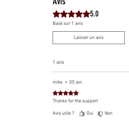
Avis
5.0
Noté 5 sur 5.
Basé sur 1 avis
Laisser un avis
1 avis
mike
•
05 avr.
Noté 5 sur 5.
Thanks for the support
Avis utile ?
Oui
Non