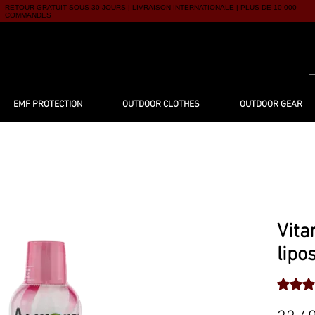
RETOUR GRATUIT SOUS 30 JOURS | LIVRAISON INTERNATIONALE | PLUS DE 10 000
COMMANDES
UTIQUE
À PROPOS
BLOG
CONTACT
EMF PROTECTION
OUTDOOR CLOTHES
OUTDOOR GEAR
Vita
lipo
La note 