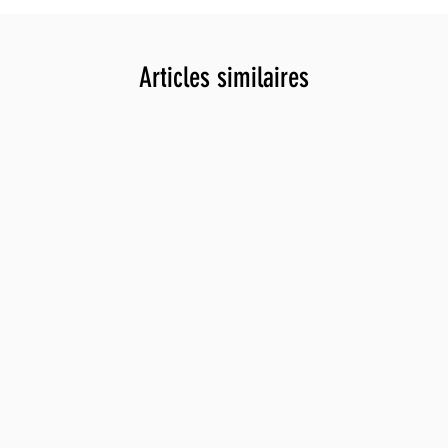
à une al
pas dépa
recomma
Articles similaires
équilibr
importa
Par dose
Nutrime
µg (5000
160 % V
de Réfé
émulsifi
(acide a
(choléca
(ménaqui
végétale
stabilis
(glycosi
(citrate
de pota