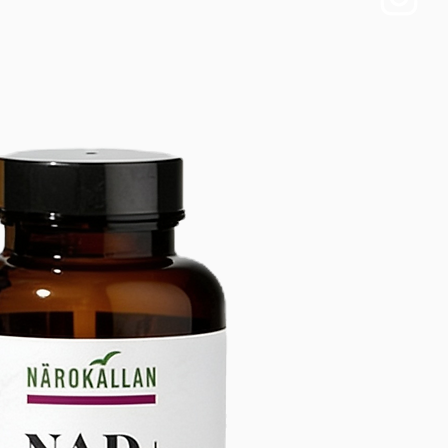
1 cuillère à soupe (15 ml) par jour, 
érence à jeun. Peut être consommé 
élangé à une boisson froide. Ne 
er. Agiter doucement avant emploi.