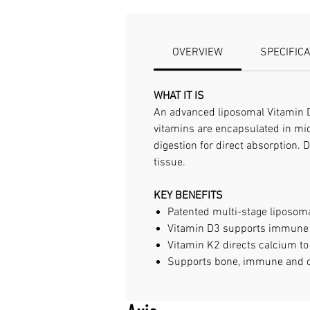
OVERVIEW
SPECIFIC
WHAT IT IS
An advanced liposomal Vitamin D
vitamins are encapsulated in mi
digestion for direct absorption.
tissue.
KEY BENEFITS
Patented multi-stage liposoma
Vitamin D3 supports immune 
Vitamin K2 directs calcium to 
Supports bone, immune and c