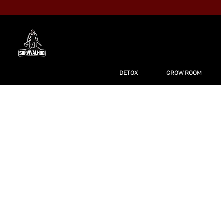
MAISON
BO
DETOX
GROW ROOM