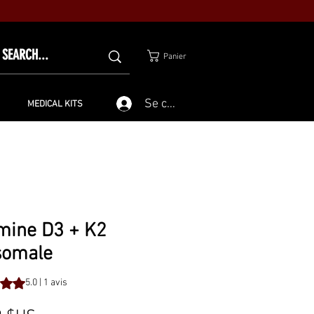
Panier
Se connecter
MEDICAL KITS
mine D3 + K2
somale
est de 5.0 sur cinq étoiles selon 1 avis
5.0 | 1 avis