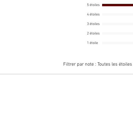
contrib
5 étoiles
osseuse
4 étoiles
Technol
absorpti
3 étoiles
qualité 
2 étoiles
phosphol
1 étoile
osseuse 
système
un dosa
Filtrer par note :
Toutes les étoiles
PRODUIT
Portions
de SOJA
portée d
endroit f
directe d
Réfrigé
dans les
INFORMA
édulcor
alimenta