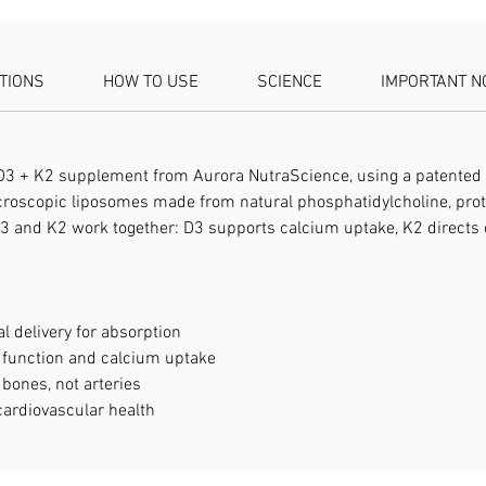
composé
naturell
Ces lipo
ATIONS
HOW TO USE
SCIENCE
IMPORTANT N
D3 et K2
permette
sang, ce
biodispo
3 + K2 supplement from Aurora NutraScience, using a patented m
complém
croscopic liposomes made from natural phosphatidylcholine, pro
NATUREL
 D3 and K2 work together: D3 supports calcium uptake, K2 directs 
Arômes d
aux glyc
procédé 
l'enviro
l delivery for absorption
conservat
function and calcium uptake
BIENFAI
bones, not arteries
contrib
ardiovascular health
système
contrib
osseuse