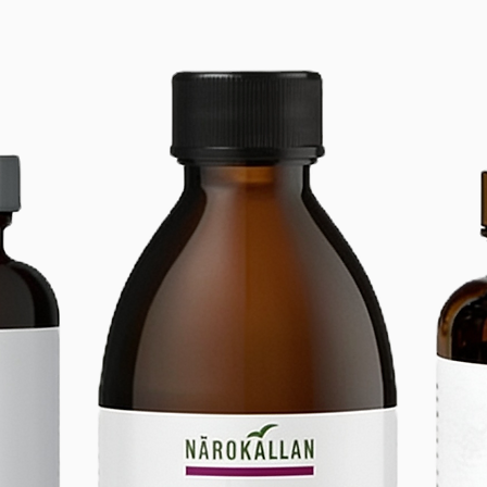
Prendre 
de préf
pur ou m
pas mix