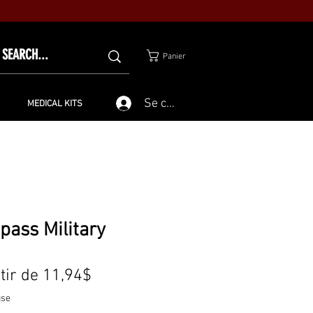
Panier
Se connecter
MEDICAL KITS
ass Military
Prix
tir de
11,94$
promotionnel
use