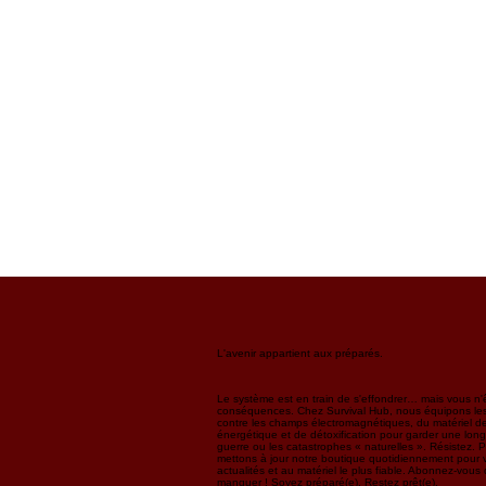
L'avenir appartient aux préparés.
Le système est en train de s'effondrer… mais vous n'ê
conséquences. Chez Survival Hub, nous équipons les 
contre les champs électromagnétiques, du matériel de
énergétique et de détoxification pour garder une long
guerre ou les catastrophes « naturelles ». Résistez. 
mettons à jour notre boutique quotidiennement pour v
actualités et au matériel le plus fiable. Abonnez-vou
manquer ! Soyez préparé(e). Restez prêt(e).