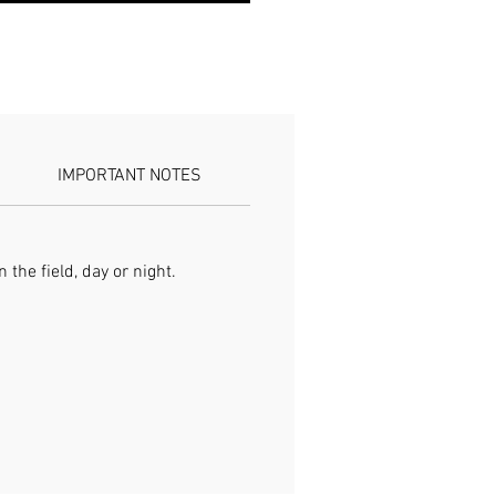
'emporter lors de vos sorties en 
 en voile, en randonnée, en 
e, etc. Cette boussole 
ctionnelle est équipée d'une loupe 
 règle graduée. Spécifications : 
x : Métal + Plastique + ABS 
: Voir image Remarque : De 
IMPORTANT NOTES
variations de couleur peuvent 
re en raison des différences de 
on d'écran. De légères erreurs de 
euvent survenir. Contenu de 
the field, day or night.
age : 1 boussole