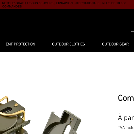
RETOUR GRATUIT SOUS 30 JOURS | LIVRAISON INTERNATIONALE | PLUS DE 10 000
COMMANDES
UTIQUE
À PROPOS
BLOG
CONTACT
EMF PROTECTION
OUTDOOR CLOTHES
OUTDOOR GEAR
Comp
À par
TVA Incl