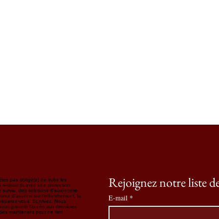
Rejoignez notre liste d
tes pas obligé(e) de subir les
résistants avec une protection
 survie, des solutions d'autonomie
ueur d'avance sur l'effondrement, la
E-mail
*
Préparez-vous. Survivez. Nous
ous garantir l'accès aux dernières
s dès maintenant pour ne rien