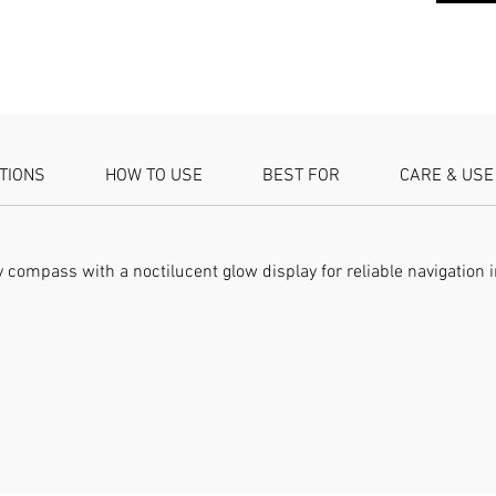
pouvez l
camping,
scoutism
multifon
et d'une
Matériau
Couleur 
ATIONS
HOW TO USE
BEST FOR
CARE & USE
légères 
apparaît
résoluti
mesure p
 compass with a noctilucent glow display for reliable navigation in 
l'emball