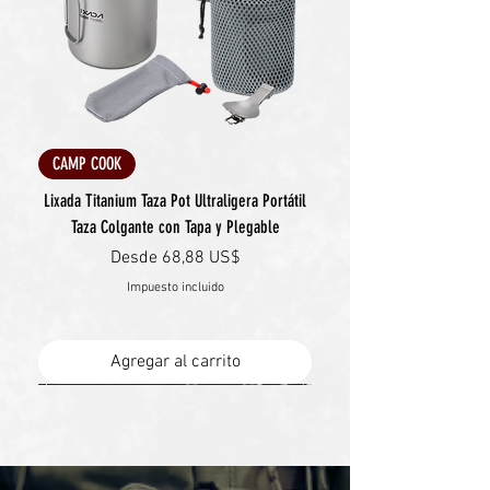
CAMP COOK
Lixada Titanium Taza Pot Ultraligera Portátil
Taza Colgante con Tapa y Plegable
Precio de oferta
Desde
68,88 US$
Impuesto incluido
Agregar al carrito