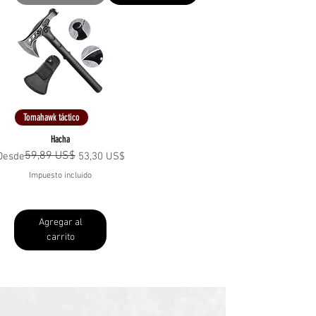
Tomahawk táctico
Hacha
59,89 US$
Precio
Precio de oferta
Desde
53,30 US$
Impuesto incluido
Agregar al
carrito