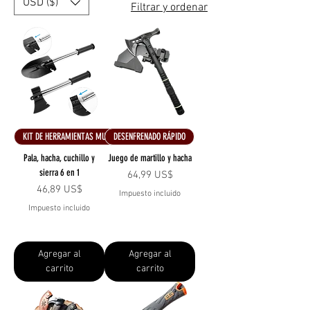
USD ($)
Filtrar y ordenar
KIT DE HERRAMIENTAS MULTIUSOS
DESENFRENADO RÁPIDO
Pala, hacha, cuchillo y
Juego de martillo y hacha
sierra 6 en 1
Precio
64,99 US$
Precio
46,89 US$
Impuesto incluido
Impuesto incluido
Agregar al
Agregar al
carrito
carrito