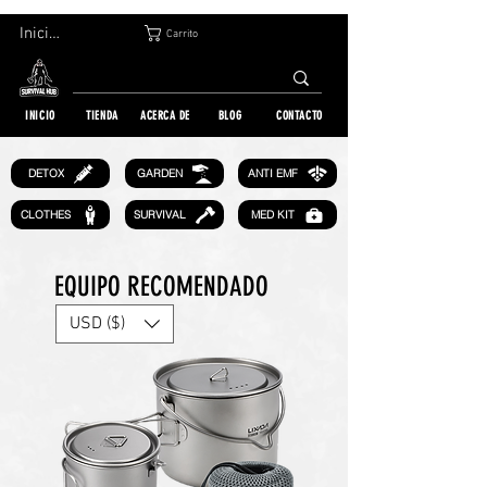
DEVOLUCIÓN GRATUITA EN 30 DÍAS | ENVÍO A TODO EL MUNDO | MÁS DE 10 000 PEDIDOS
Iniciar sesión
Carrito
INICIO
TIENDA
ACERCA DE
BLOG
CONTACTO
GARDEN
DETOX
ANTI EMF
CLOTHES
SURVIVAL
MED KIT
EQUIPO RECOMENDADO
USD ($)