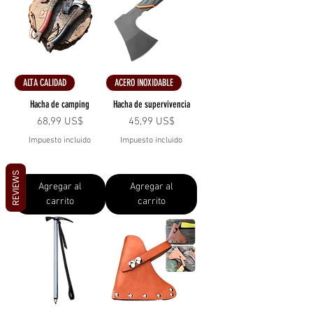
ALTA CALIDAD
ACERO INOXIDABLE
Hacha de camping
Hacha de supervivencia
Precio
Precio
68,99 US$
45,99 US$
Impuesto incluido
Impuesto incluido
REVIEWS
Agregar al
Agregar al
carrito
carrito