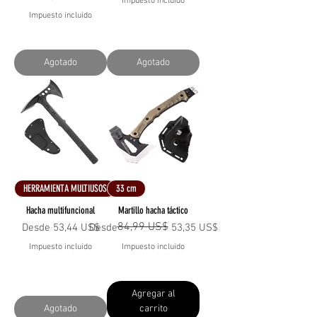
Impuesto incluido
Impuesto incluido
Agotado
Agotado
HERRAMIENTA MULTIUSOS
33 cm
Hacha multifuncional
Martillo hacha táctico
84,99 US$
Precio de oferta
Precio
Precio de oferta
Desde
53,44 US$
Desde
53,35 US$
Impuesto incluido
Impuesto incluido
Agregar al
Agotado
carrito