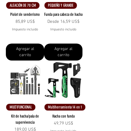
ALEACIÓN DE 70 CM
PEQUEÑO Y GRANDE
Piolet de senderismo
Funda para cabeza de hacha
Precio
Precio de oferta
85,89 US$
Desde
16,59 US$
Impuesto incluido
Impuesto incluido
Agregar al
Agregar al
carrito
carrito
MULTIFUNCIONAL
Multiherramienta 14 en 1
Kit de hacha/pala de
Hacha con funda
supervivencia
Precio
49,79 US$
Precio
189,00 US$