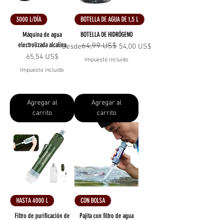
3000 L/DÍA
BOTELLA DE AGUA DE 1,5 L
Máquina de agua
BOTELLA DE HIDRÓGENO
electrolizada alcalina
64,99 US$
Precio
Precio de oferta
Desde
54,00 US$
Precio
65,54 US$
Impuesto incluido
Impuesto incluido
Agregar al
Agregar al
carrito
carrito
HASTA 4000 L
CON BOLSA
Filtro de purificación de
Pajita con filtro de agua