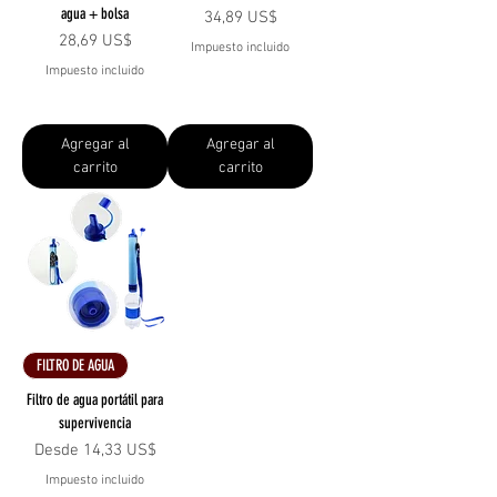
agua + bolsa
Precio
34,89 US$
Precio
28,69 US$
Impuesto incluido
Impuesto incluido
Agregar al
Agregar al
carrito
carrito
FILTRO DE AGUA
Filtro de agua portátil para
supervivencia
Precio de oferta
Desde
14,33 US$
Impuesto incluido