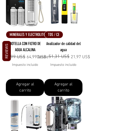
MINERALES Y ELECTROLITOS
TDS / CE
BOTELLA CON FILTRO DE
Analizador de calidad del
REVIEWS
AGUA ALCALINA
agua
51,31 US$
Precio
79,99 US$
Precio de oferta
Precio
Precio de oferta
64,99 US$
Desde
21,97 US$
Impuesto incluido
Impuesto incluido
Agregar al
Agregar al
carrito
carrito