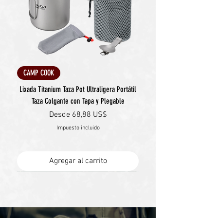
CAMP COOK
Lixada Titanium Taza Pot Ultraligera Portátil
Taza Colgante con Tapa y Plegable
Precio de oferta
Desde
68,88 US$
Impuesto incluido
Agregar al carrito