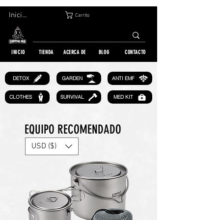
DEVOLUCIÓN GRATUITA EN 30 DÍAS | ENVÍO A TODO EL MUNDO | MÁS DE 10 000 PEDIDOS
Iniciar sesión
Carrito
INICIO
TIENDA
ACERCA DE
BLOG
CONTACTO
GARDEN
DETOX
ANTI EMF
CLOTHES
SURVIVAL
MED KIT
EQUIPO RECOMENDADO
USD ($)