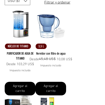
USD ($)
Filtrar y ordenar
NÚCLEO DE TITANIO
3,5 L
PURIFICADOR DE AGUA DE
Hervidor con filtro de agua
TITANIO
45,48 US$
Precio
Precio de oferta
Desde
10,08 US$
Precio de oferta
Desde
103,29 US$
Impuesto incluido
Impuesto incluido
Agregar al
Agregar al
carrito
carrito