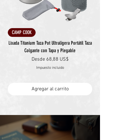
CAMP COOK
Lixada Titanium Taza Pot Ultraligera Portátil Taza
Colgante con Tapa y Plegable
Precio de oferta
Desde
68,88 US$
Impuesto incluido
Agregar al carrito